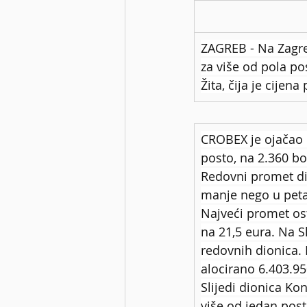
ZAGREB - Na Zagreb
za više od pola p
Žita, čija je cijen
CROBEX je ojačao 
posto, na 2.360 b
Redovni promet dio
manje nego u peta
Najveći promet ost
na 21,5 eura. Na S
redovnih dionica.
alocirano 6.403.95
Slijedi dionica Ko
više od jedan post