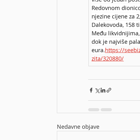
Redovnom dionicom
njezine cijene za 2
Dalekovoda, 158 tis
Među likvidnijima,
dok je najviše pal
eura.
https://seebi
zita/320880/
Nedavne objave