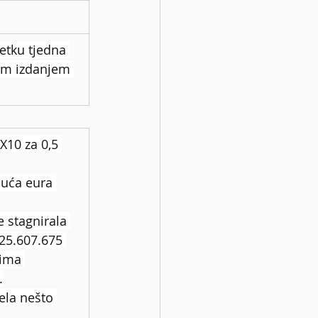
etku tjedna 
nim izdanjem 
X10 za 0,5 
suća eura 
e stagnirala 
25.607.675 
ima 
.
ela nešto 