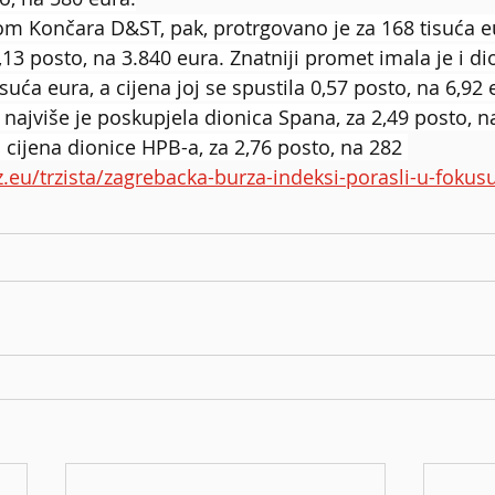
 Končara D&ST, pak, protrgovano je za 168 tisuća eur
,13 posto, na 3.840 eura. Znatniji promet imala je i di
uća eura, a cijena joj se spustila 0,57 posto, na 6,92 
 najviše je poskupjela dionica Spana, za 2,49 posto, na
a cijena dionice HPB-a, za 2,76 posto, na 282 
z.eu/trzista/zagrebacka-burza-indeksi-porasli-u-fokus