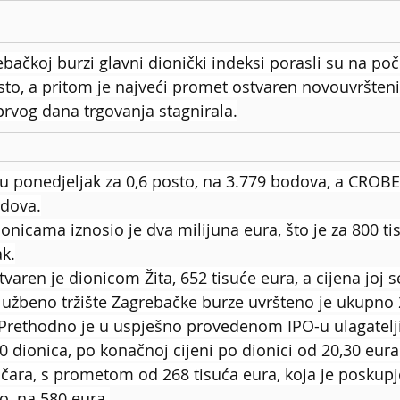
ačkoj burzi glavni dionički indeksi porasli su na poč
osto, a pritom je najveći promet ostvaren novouvršte
a prvog dana trgovanja stagnirala.
u ponedjeljak za 0,6 posto, na 3.779 bodova, a CROBE
odova.
nicama iznosio je dva milijuna eura, što je za 800 ti
k.
varen je dionicom Žita, 652 tisuće eura, a cijena joj s
lužbeno tržište Zagrebačke burze uvršteno je ukupno 
 Prethodno je u uspješno provedenom IPO-u ulagatelj
0 dionica, po konačnoj cijeni po dionici od 20,30 eura
nčara, s prometom od 268 tisuća eura, koja je poskupj
o, na 580 eura.