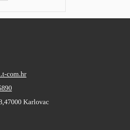
alnim rezultatima od
vanih i podigao svoje
vne izglede za fiskalnu
u, koji još uvijek nisu bi
.t-com.hr
5890
 8,47000 Karlovac