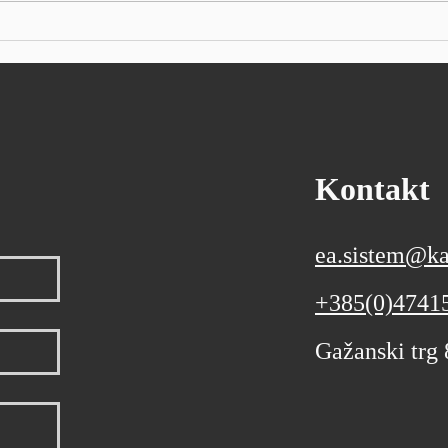
eura, a uvoz 24 milijarde eura
kvart
Ukupan izvoz Republike
očeki
Hrvatske u prvih šest mjeseci
poslo
ove godine, prema prvim
godin
podacima
Kontakt
ea.sistem@ka
+385(0)4741
Gažanski trg