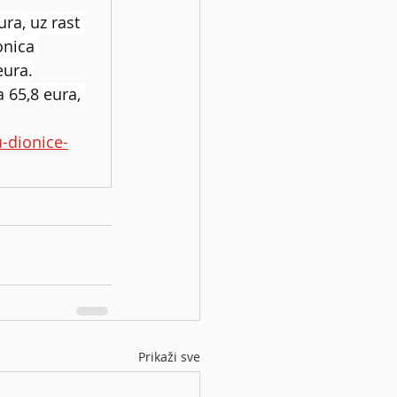
a, uz rast 
onica 
eura.
 65,8 eura, 
u-dionice-
Prikaži sve