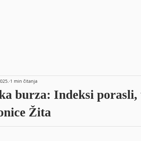
2025.
1 min čitanja
a burza: Indeksi porasli,
onice Žita