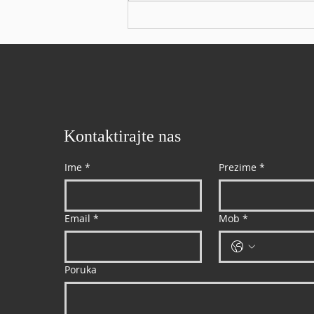
pri čemu Land Systems najviše
doprinosi Proizvođač
naoružanja, kompanija CSG.
objavila je da je u prvom
polugodiš
Kontaktirajte nas
Ime
*
Prezime
*
Email
*
Mob
*
Poruka