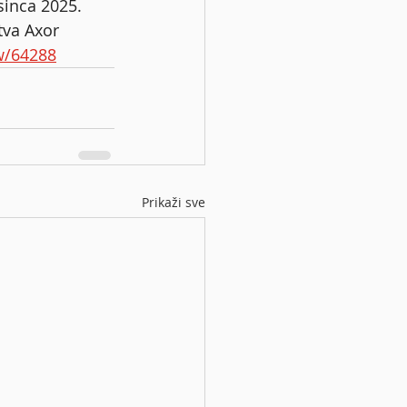
inca 2025. 
tva Axor 
ew/64288
Prikaži sve