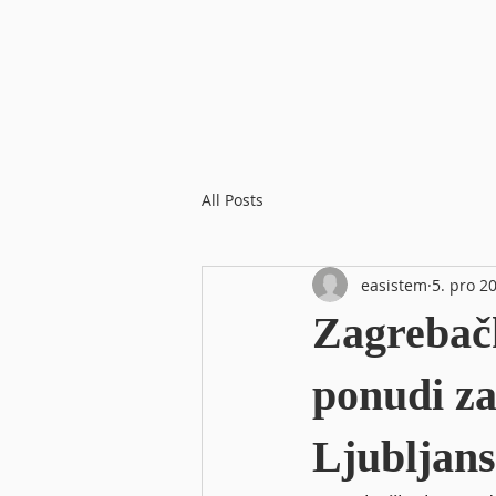
All Posts
easistem
5. pro 2
Zagrebačk
ponudi z
Ljubljans