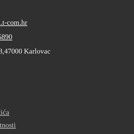
.t-com.hr
5890
 8,47000 Karlovac
čića
tnosti