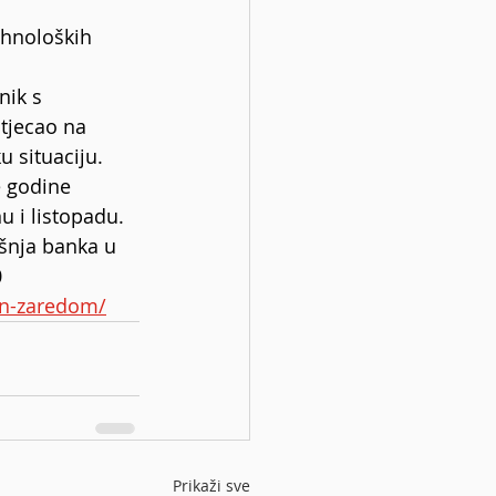
ehnoloških 
nik s 
utjecao na 
 situaciju.
e godine 
u i listopadu.
išnja banka u 
 
dan-zaredom/
Prikaži sve