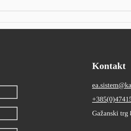
izvoz je iznosio 13,7 milijardi
Sieme
eura, a uvoz 24 milijarde eura
kvart
Ukupan izvoz Republike
očeki
Hrvatske u prvih šest mjeseci
poslo
ove godine, prema prvim
godin
podacima
Kontakt
ea.sistem@ka
+385(0)4741
Gažanski trg