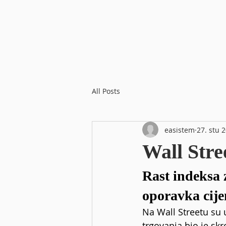
All Posts
easistem
27. stu 
Wall Stre
Rast indeksa 
oporavka cije
Na Wall Streetu su 
trgovanja bio je sk