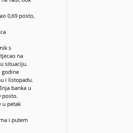
ao 0,69 posto, 
ca 
nik s 
utjecao na 
 situaciju.
e godine 
u i listopadu.
išnja banka u 
0 posto.
e u petak 
ima i putem 