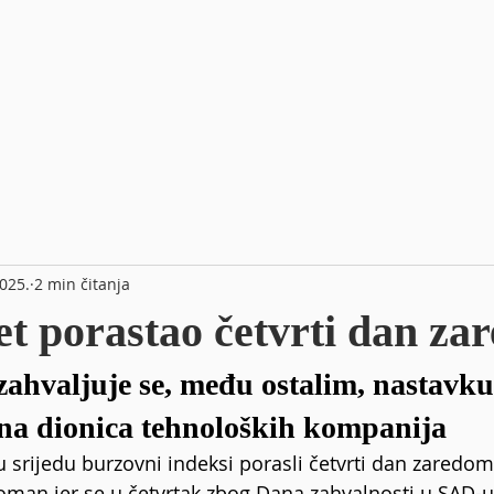
2025.
2 min čitanja
et porastao četvrti dan z
zahvaljuje se, među ostalim, nastavku
na dionica tehnoloških kompanija
u srijedu burzovni indeksi porasli četvrti dan zaredo
roman jer se u četvrtak zbog Dana zahvalnosti u SAD-u 