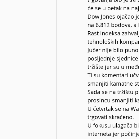
će se u petak na naj
Dow Jones ojačao je
na 6.812 bodova, a
Rast indeksa zahval
tehnoloških kompan
Jučer nije bilo puno
posljednje sjednice 
tržište jer su u me
Ti su komentari učv
smanjiti kamatne st
Sada se na tržištu 
prosincu smanjiti ka
U četvrtak se na Wa
trgovati skraćeno.
U fokusu ulagača bi
interneta jer počin