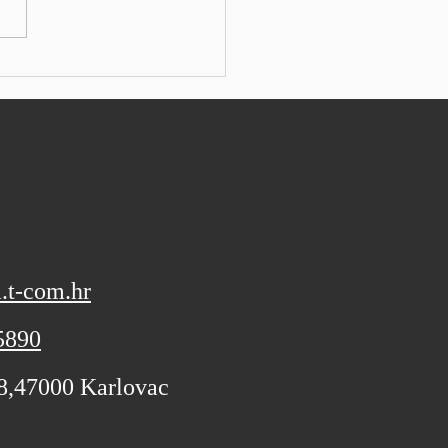
ns izvijestio je o boljim
alnim rezultatima od
vanih i podigao svoje
vne izglede za fiskalnu
u, koji još uvijek nisu bi
.t-com.hr
5890
 8,47000 Karlovac