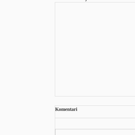
Polugodišnji prihodi
Komentari
proizvođača naoružanja CSG
skočili za 17 posto
Ukupni portfelj narudžbi i
projekata u fazi pregovora