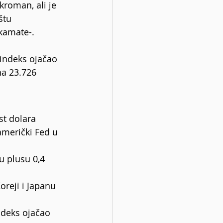
kroman, ali je 
štu 
kamate-.
indeks ojačao 
na 23.726 
st dolara 
američki Fed u 
u plusu 0,4 
oreji i Japanu 
ndeks ojačao 