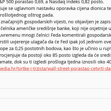
S&P 500 porastao 0,69, a Nasdaq indeks 0,82 posto.
juje se uglavnom nastavku oporavka cijena dionica t
rošlotjednog oštrog pada.
 značajnijih gospodarskih vijesti, no objavljen je zapis
čelnika američke središnje banke, koji nije osjetnije 
đuvremenu mnogi čelnici Feda komentirali gospodarsku
rstili uvjerenje ulagača da će Fed ipak još jednom ov
ope za 0,25 postotnih bodova, kao što je učinio u rujn
procjenjuje da postoji oko 85 posto izgleda da će sred
mate, dok su ti izgledi prošloga tjedna iznosili oko 40
media.hr/tvrtke-i-trzista/wall-street-porastao-cetvrti-