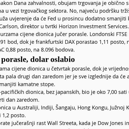
 nakon Dana zahvalnosti, obujam trgovanja je obično s
a u vezi trgovačkog sektora. No, najveću podršku trži
uža uvjerenje da će Fed u prosincu dodatno smanjiti 
arlson, direktor u tvrtki Horizon Investment Services.
urzama cijene dionica jučer porasle. Londonski FTSE 
691 bod, dok je frankfurtski DAX porastao 1,11 posto, 
AC 0,88 posto, na 8.096 bodova.
porasle, dolar oslabio
ama cijene dionica u četvrtak porasle, dok je vrijedno
ta pala drugi dan zaredom jer je sve izglednije da će 
manjiti kamatne stope.
pacifičkih dionica, bez japanskih, bio je oko 7,00 sati 
vrti dan zaredom.
nica u Australiji, Indiji, Šangaju, Hong Kongu, Južnoj K
 1,2 posto.
rate jučerašnji rast Wall Streeta, kada je Dow Jones i