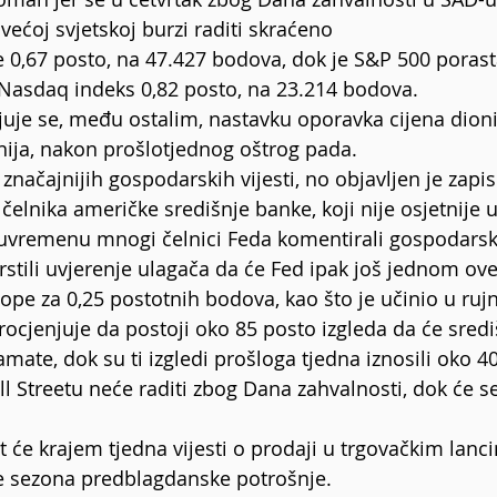
većoj svjetskoj burzi raditi skraćeno
 0,67 posto, na 47.427 bodova, dok je S&P 500 porast
 Nasdaq indeks 0,82 posto, na 23.214 bodova.
juje se, među ostalim, nastavku oporavka cijena dioni
ija, nakon prošlotjednog oštrog pada.
 značajnijih gospodarskih vijesti, no objavljen je zapis
čelnika američke središnje banke, koji nije osjetnije 
đuvremenu mnogi čelnici Feda komentirali gospodarsku
rstili uvjerenje ulagača da će Fed ipak još jednom ov
ope za 0,25 postotnih bodova, kao što je učinio u rujn
procjenjuje da postoji oko 85 posto izgleda da će sred
mate, dok su ti izgledi prošloga tjedna iznosili oko 4
ll Streetu neće raditi zbog Dana zahvalnosti, dok će s
t će krajem tjedna vijesti o prodaji u trgovačkim lanc
je sezona predblagdanske potrošnje.