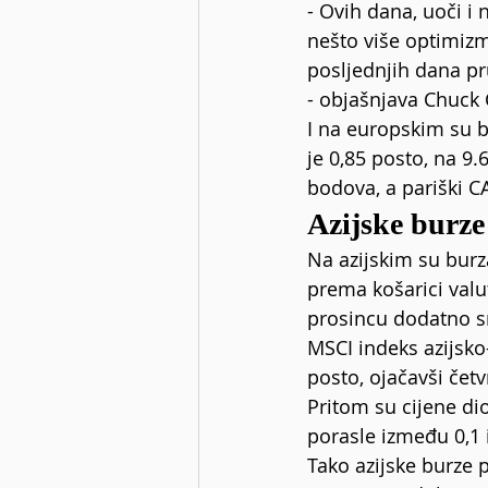
- Ovih dana, uoči i
nešto više optimizm
posljednjih dana pr
- objašnjava Chuck C
I na europskim su b
je 0,85 posto, na 9.
bodova, a pariški C
Azijske burze 
Na azijskim su burz
prema košarici valu
prosincu dodatno s
MSCI indeks azijsko-
posto, ojačavši čet
Pritom su cijene dio
porasle između 0,1 i
Tako azijske burze p