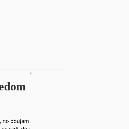
aredom
 
m, no obujam 
ne radi, dok 