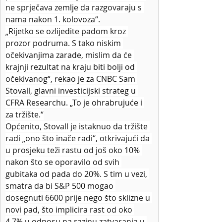
ne sprječava zemlje da razgovaraju s 
nama nakon 1. kolovoza“.
„Rijetko se ozlijedite padom kroz 
prozor podruma. S tako niskim 
očekivanjima zarade, mislim da će 
krajnji rezultat na kraju biti bolji od 
očekivanog“, rekao je za CNBC Sam 
Stovall, glavni investicijski strateg u 
CFRA Researchu. „To je ohrabrujuće i 
za tržište.“
Općenito, Stovall je istaknuo da tržište 
radi „ono što inače radi“, otkrivajući da 
u prosjeku teži rastu od još oko 10% 
nakon što se oporavilo od svih 
gubitaka od pada do 20%. S tim u vezi, 
smatra da bi S&P 500 mogao 
dosegnuti 6600 prije nego što sklizne u 
novi pad, što implicira rast od oko 
4,7% u odnosu na razinu zatvaranja u 