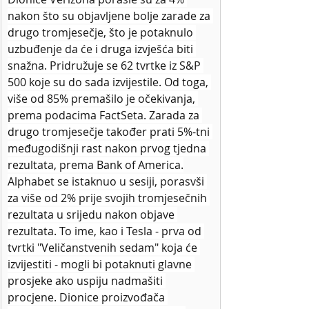
nakon što su objavljene bolje zarade za 
drugo tromjesečje, što je potaknulo 
uzbuđenje da će i druga izvješća biti 
snažna. Pridružuje se 62 tvrtke iz S&P 
500 koje su do sada izvijestile. Od toga, 
više od 85% premašilo je očekivanja, 
prema podacima FactSeta. Zarada za 
drugo tromjesečje također prati 5%-tni 
međugodišnji rast nakon prvog tjedna 
rezultata, prema Bank of America.
Alphabet se istaknuo u sesiji, porasvši 
za više od 2% prije svojih tromjesečnih 
rezultata u srijedu nakon objave 
rezultata. To ime, kao i Tesla - prva od 
tvrtki "Veličanstvenih sedam" koja će 
izvijestiti - mogli bi potaknuti glavne 
prosjeke ako uspiju nadmašiti 
procjene. Dionice proizvođača 