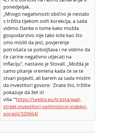
ponedjeljak.
„Mnogo negativnosti obično je nestalo 
s tržišta tijekom ovih korekcija, a sada 
vidimo članke o tome kako možda 
gospodarstvo nije tako loše kao što 
smo mislili da jest, povjerenje 
potrošača se poboljšava i ne vidimo da 
će carine negativno utjecati na 
inflaciju“, nastavio je Stovall. „Možda je 
samo pitanje vremena kada će se te 
stvari pojaviti, ali barem za sada mislim 
da investitori govore: 'Znate što, tržište 
pokazuje da želi ići 
više.'“
https://seebiz.eu/trzista/wall-
street-investitori-optimisticni-indeksi-
porasli/320664/