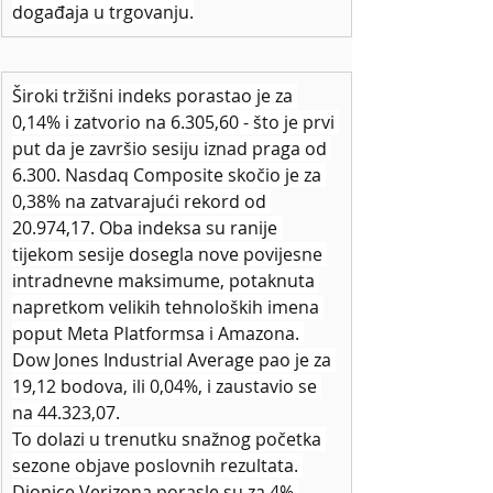
događaja u trgovanju.
Široki tržišni indeks porastao je za 
0,14% i zatvorio na 6.305,60 - što je prvi 
put da je završio sesiju iznad praga od 
6.300. Nasdaq Composite skočio je za 
0,38% na zatvarajući rekord od 
20.974,17. Oba indeksa su ranije 
tijekom sesije dosegla nove povijesne 
intradnevne maksimume, potaknuta 
napretkom velikih tehnoloških imena 
poput Meta Platformsa i Amazona. 
Dow Jones Industrial Average pao je za 
19,12 bodova, ili 0,04%, i zaustavio se 
na 44.323,07.
To dolazi u trenutku snažnog početka 
sezone objave poslovnih rezultata. 
Dionice Verizona porasle su za 4% 