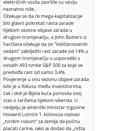
električnih vozila završile su sesiju 
neznatno niže.
Očekuje se da će mega-kapitalizacije 
biti glavni pokretač rasta zarade 
tijekom sezone objave zarada u 
drugom tromjesečju, a John Butters iz 
FactSeta očekuje da će "Veličanstvenih 
sedam" zabilježiti rast zarade od 14% u 
drugom tromjesečju u usporedbi s 
ostalih 493 tvrtke S&P 500 za koje se 
predviđa rast od samo 3,4%.
Povjerenje u ovu sezonu objave zarada 
bilo je u fokusu među investitorima, 
čak i dok je Bijela kuća ponovila svoj 
stav o tarifama tijekom vikenda. U 
nedjelju je američki ministar trgovine 
Howard Lutnick 1. kolovoza nazvao 
„tvrdim rokom“ za zemlje da počnu 
plaćati carine, iako je dodao da „ništa 