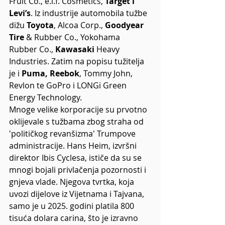
Fruit Co., e.l.f. Cosmetics,
 Target i 
Levi’s
. Iz industrije automobila tužbe 
dižu 
Toyota
, Alcoa Corp., 
Goodyear 
Tire 
& Rubber Co., Yokohama 
Rubber Co., 
Kawasaki
 Heavy 
Industries. Zatim na popisu tužitelja 
je i
 Puma, Reebok
, Tommy John, 
Revlon te GoPro i LONGi Green 
Energy Technology.
Mnoge velike korporacije su prvotno 
oklijevale s tužbama zbog straha od 
'političkog revanšizma' Trumpove 
administracije. Hans Heim, izvršni 
direktor Ibis Cyclesa, ističe da su se 
mnogi bojali privlačenja pozornosti i 
gnjeva vlade. Njegova tvrtka, koja 
uvozi dijelove iz Vijetnama i Tajvana, 
samo je u 2025. godini platila 800 
tisuća dolara carina, što je izravno 