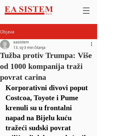
Objava
easistem
13. sij
3 min čitanja
Tužba protiv Trumpa: Više
od 1000 kompanija traži
povrat carina
Korporativni divovi poput 
Costcoa, Toyote i Pume 
krenuli su u frontalni 
napad na Bijelu kuću 
tražeći sudski povrat 