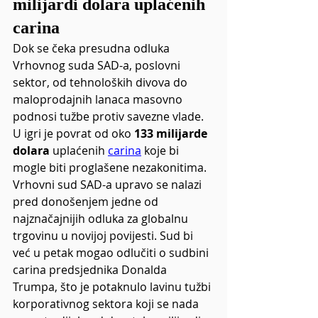
milijardi dolara uplaćenih 
carina
Dok se čeka presudna odluka 
Vrhovnog suda SAD-a, poslovni 
sektor, od tehnoloških divova do 
maloprodajnih lanaca masovno 
podnosi tužbe protiv savezne vlade. 
U igri je povrat od oko 
133 milijarde 
dolara 
uplaćenih
carina
 koje bi 
mogle biti proglašene nezakonitima.
Vrhovni sud SAD-a upravo se nalazi 
pred donošenjem jedne od 
najznačajnijih odluka za globalnu 
trgovinu u novijoj povijesti. Sud bi 
već u petak mogao odlučiti o sudbini 
carina predsjednika Donalda 
Trumpa, što je potaknulo lavinu tužbi 
korporativnog sektora koji se nada 