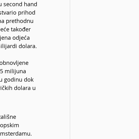
ju second hand 
stvario prihod 
 na prethodnu 
jeće također 
ljena odjeća 
lijardi dolara.
obnovljene 
5 milijuna 
nu godinu dok 
ičkih dolara u 
ališne 
ropskim 
Amsterdamu. 