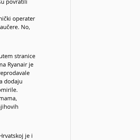
u povratili 
ički operater 
aučere. No, 
putem stranice 
a Ryanair je 
reprodavale 
da dodaju 
mirile. 
rmama, 
jihovih 
rvatskoj je i 