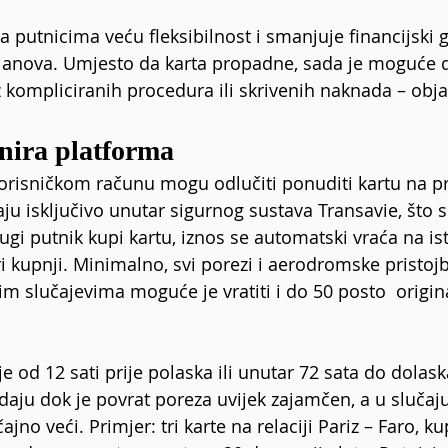
a putnicima veću fleksibilnost i smanjuje financijski 
lanova. Umjesto da karta propadne, sada je moguće d
z kompliciranih procedura ili skrivenih naknada – objavi
nira platforma
orisničkom računu mogu odlučiti ponuditi kartu na p
aju isključivo unutar sigurnog sustava Transavie, što s
ugi putnik kupi kartu, iznos se automatski vraća na ist
i kupnji. Minimalno, svi porezi i aerodromske pristojb
im slučajevima moguće je vratiti i do 50 posto  origin
 od 12 sati prije polaska ili unutar 72 sata do dolask
daju dok je povrat poreza uvijek zajamčen, a u slučaju
jno veći. Primjer: tri karte na relaciji Pariz – Faro, k