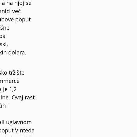
 a na njoj se 
snici već 
ubove poput 
išne 
pa 
ki, 
kih dolara.
ko tržište 
ommerce 
 je 1,2 
ine. Ovaj rast 
ih i 
ali uglavnom 
poput Vinteda 