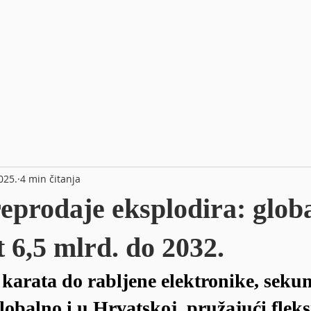
025.
4 min čitanja
reprodaje eksplodira: glob
t 6,5 mlrd. do 2032.
karata do rabljene elektronike, seku
globalno i u Hrvatskoj, pružajući fleks