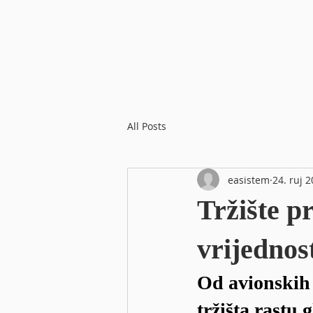
All Posts
easistem
24. ruj 2
Tržište p
vrijednos
Od avionskih 
tržišta rastu 