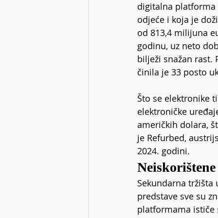
digitalna platforma 
odjeće i koja je dož
od 813,4 milijuna e
godinu, uz neto dobi
bilježi snažan rast
činila je 33 posto 
Što se elektronike ti
elektroničke uređaj
američkih dolara, š
je Refurbed, austrij
2024. godini.
Neiskorištene
Sekundarna tržišta u
predstave sve su z
platformama ističe 