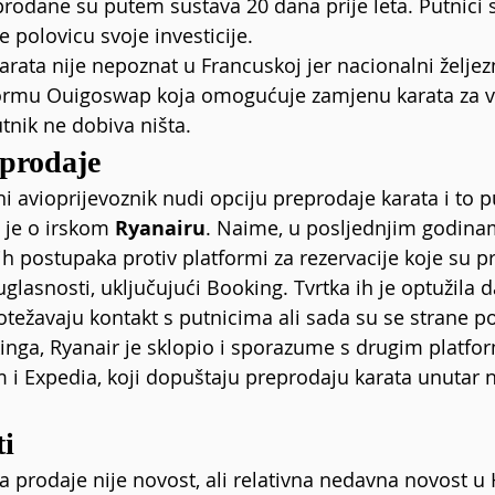
prodane su putem sustava 20 dana prije leta. Putnici s
e polovicu svoje investicije.
rata nije nepoznat u Francuskoj jer nacionalni željezn
ormu Ouigoswap koja omogućuje zamjenu karata za v
nik ne dobiva ništa.
eprodaje
ni avioprijevoznik nudi opciju preprodaje karata i to 
č je o irskom 
Ryanairu
. Naime, u posljednjim godinam
h postupaka protiv platformi za rezervacije koje su p
glasnosti, uključujući Booking. Tvrtka ih je optužila 
težavaju kontakt s putnicima ali sada su se strane po
inga, Ryanair je sklopio i sporazume s drugim platfo
m
 i Expedia, koji dopuštaju preprodaju karata unutar n
ti
 prodaje nije novost, ali relativna nedavna novost u H