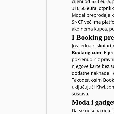
cijeni od 633 eura, 
316,50 eura, otprilik
Model preprodaje ka
SNCF već ima platf
ako nema kupca, put
I Booking pr
Još jedna niskotarif
Booking.com
. Rije
pokrenuo niz pravni
njegove karte bez su
dodatne naknade i o
Također, osim Book
uključujući 
Kiwi.co
sustava.
Moda i gadge
Da se nošena odjeća