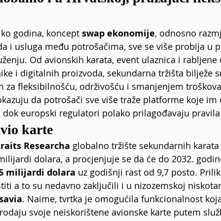
iko godina, koncept 
swap ekonomije
, odnosno razmj
a i usluga među potrošačima, sve se više probija u 
nju. Od avionskih karata, event ulaznica i rabljene 
ke i digitalnih proizvoda, sekundarna tržišta bilježe s
za fleksibilnošću, održivošću i smanjenjem troškova.
okazuju da potrošači sve više traže platforme koje i
 dok europski regulatori polako prilagođavaju pravila 
vio karte
traits Researcha
 globalno tržište sekundarnih karata 
 milijardi dolara, a procjenjuje se da će do 2032. godin
5 milijardi dolara
 uz godišnji rast od 9,7 posto. Prilik
iti a to su nedavno zaključili i u nizozemskoj niskotar
savia
. Naime, tvrtka je omogućila funkcionalnost koj
odaju svoje neiskorištene avionske karte putem služ