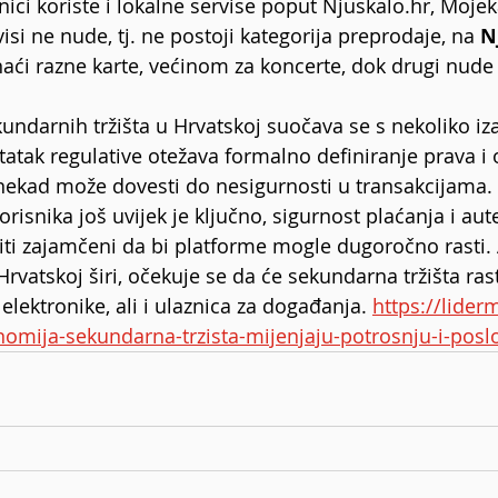
nici koriste i lokalne servise poput 
Njuskalo.hr
, 
Mojek
rvisi ne nude, tj. ne postoji kategorija preprodaje, na 
N
i razne karte, većinom za koncerte, dok drugi nude 
undarnih tržišta u Hrvatskoj suočava se s nekoliko iz
atak regulative otežava formalno definiranje prava i
nekad može dovesti do nesigurnosti u transakcijama. 
orisnika još uvijek je ključno, sigurnost plaćanja i aut
ti zajamčeni da bi platforme mogle dugoročno rasti. 
 Hrvatskoj širi, očekuje se da će sekundarna tržišta ras
ektronike, ali i ulaznica za događanja. 
https://lider
nomija-sekundarna-trzista-mijenjaju-potrosnju-i-posl