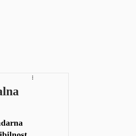
alna
ndarna 
ibilnost 