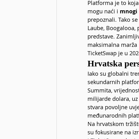
Platforma je to koja
mogu naći i 
mnogi 
prepoznali. Tako s
Laube, Boogalooa, pa
predstave. Zanimljiv
maksimalna marža iz
TicketSwap je u 202
Hrvatska per
Iako su globalni tr
sekundarnih platfo
Summita, vrijednost
milijarde dolara, uz
stvara povoljne uvje
međunarodnih plat
Na hrvatskom tržiš
su fokusirane na i