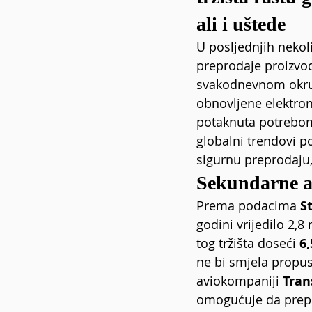
ali i uštede
U posljednjih nekol
preprodaje proizvod
svakodnevnom okruže
obnovljene elektroni
potaknuta potrebom 
globalni trendovi p
sigurnu preprodaju,
Sekundarne a
Prema podacima 
S
godini vrijedilo 2,8
tog tržišta doseći 
6,
ne bi smjela propust
aviokompaniji 
Tran
omogućuje da prepr