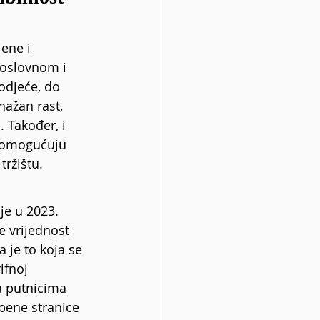
ene i 
poslovnom i 
odjeće, do 
nažan rast, 
 Također, i 
m omogućuju 
tržištu.
je u 2023. 
e vrijednost 
a je to koja se 
ifnoj 
a putnicima 
bene stranice 