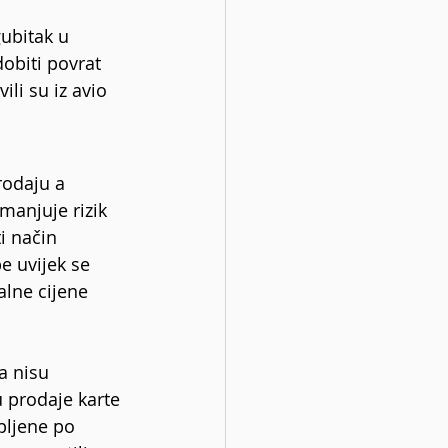
gubitak u 
obiti povrat 
li su iz avio 
rodaju a 
manjuje rizik 
i način 
e uvijek se 
alne cijene 
a nisu 
 prodaje karte 
upljene po 