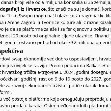
 danas broji više od 9 milijuna korisnika u 36 zemalja,
događaji iz Hrvatske
, što znači da su je domaći kori
e na TicketSwapu mogu naći ulaznice za zagrebačke kl
 i Arene Zagreb ili Tvornice kulture ali iz razne kazal
o je da se platforma zalaže i za fer cjenovnu politiku 
nosi 20 posto od originalne cijene ulaznice. Financijs
4. godini ostvario prihod od oko 39,2 milijuna američ
spektiva
endovi swap ekonomije već dobro uspostavljeni, hrvats
rmi još uvijek se razvija. Prema podacima Balkan eC
 hrvatskog tržišta e-trgovine u 2024. godini dosegnula
 očekivani godišnji rast od 9 do 10 posto do 2027. god
te za razvoj sekundarnih tržišta i potiče ulazak domać
formi.
tu već postoje platforme koje omogućuju preprodaju 
zravnu prodaju karata. Osim međunarodnih platformi 