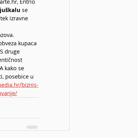
arte.hr
, Entrio 
juškalu 
se 
tek izravne 
azova. 
 obveza kupaca 
S druge 
entičnost 
A kako se 
ti, posebice u 
media.hr/biznis-
ovanje/