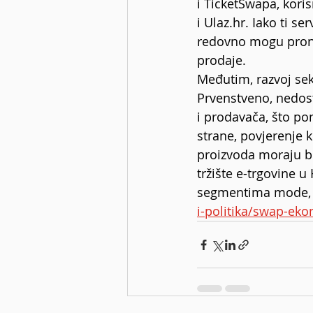
i TicketSwapa, koris
i 
Ulaz.hr
. Iako ti se
redovno mogu pronać
prodaje.
Međutim, razvoj sek
Prvenstveno, nedost
i prodavača, što po
strane, povjerenje k
proizvoda moraju bi
tržište e-trgovine u
segmentima mode, el
i-politika/swap-eko