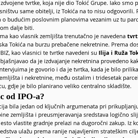
zdvojene tvrtke, koja nije dio Tokić Grupe. Iako smo pita
sništvu same obitelji, iz Tokića na to nisu odgovorili. P
 o budućim poslovnim planovima vezanim uz tu parce
om dalje biti.
ma kao vlasnik zemljišta trenutačno je navedena 
tvr
laska Tokića na burzu prebačene nekretnine. Prema d
.BIZ
, kao vlasnici te tvrtke navedeni su 
Ilija i Ruža Tok
e objašnjavao da je izdvajanje nekretnina provedeno ka
ntervjuima je govorio i da je tvrtka, kada je bilo prilika
emljišta i nekretnine, među ostalim i tridesetak parce
, gdje je bilo planirano veliko centralno skladište.
ac od IPO-a?
cija bila jedan od ključnih argumenata pri prikupljanju
bine zemljišta i preusmjeravanja sredstava logično sli
esto vlastite gradnje prelazi na dugoročni zakup. Iz 
edstva ulažu prema ranije najavljenim strateškim cilj