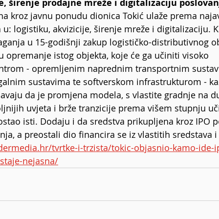
je, širenje prodajne mreže i digitalizaciju poslovan
ena kroz javnu ponudu dionica Tokić ulaže prema naja
u: logistiku, akvizicije, širenje mreže i digitalizaciju
laganja u 15-godišnji zakup logističko-distributivnog ob
 u opremanje istog objekta, koje će ga učiniti visoko 
ntrom - opremljenim naprednim transportnim sustav
alnim sustavima te softverskom infrastrukturom - kaž
avaju da je promjena modela, s vlastite gradnje na d
ljnijih uvjeta i brže tranzicije prema višem stupnju uči
j ostao isti. Dodaju i da sredstva prikupljena kroz IPO
ja, a preostali dio financira se iz vlastitih sredstava i
idermedia.hr/tvrtke-i-trzista/tokic-objasnio-kamo-ide-
staje-nejasna/