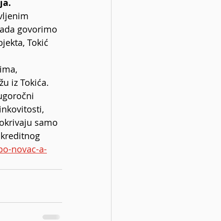
ja.
vljenim 
. Kada govorimo 
jekta, Tokić 
ima, 
u iz Tokića.
ugoročni 
nkovitosti, 
 pokrivaju samo 
 kreditnog 
ipo-novac-a-