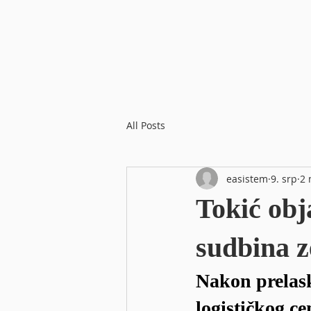
All Posts
easistem
9. srp
2 
Tokić obj
sudbina z
Nakon prelask
logističkog ce