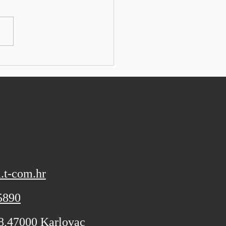
ata umjetne inteligencije
: SEEbiz ESSEN - Njemački
trijski konglomerat
ns izvijestio je o boljim
alnim rezultatima od
vanih i podigao svoje
vne izglede za fiskalnu
u, koji još uvijek nisu bi
.t-com.hr
5890
 8,47000 Karlovac