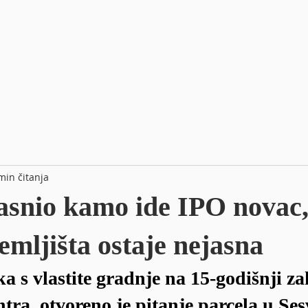
min čitanja
asnio kamo ide IPO novac,
emljišta ostaje nejasna
a s vlastite gradnje na 15-godišnji z
ntra, otvoreno je pitanje parcela u Se