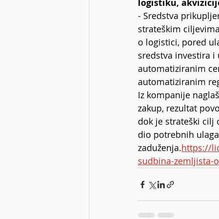
logistiku, akvizici
- Sredstva prikuplj
strateškim ciljevima 
o logistici, pored u
sredstva investira i
automatiziranim ce
automatiziranim reg
Iz kompanije naglaš
zakup, rezultat povo
dok je strateški cil
dio potrebnih ulagan
zaduženja.
https://l
sudbina-zemljista-o