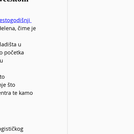
estogodišnji 
Helena, čime je 
ladišta u 
do početka 
u 
to 
je što 
centra te kamo 
ogističkog 