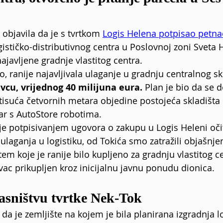
e objavila da je s tvrtkom 
Logis Helena potpisao petna
gističko-distributivnog centra u Poslovnoj zoni Sveta 
ajavljene gradnje vlastitog centra.
o, ranije najavljivala ulaganje u gradnju centralnog sk
vcu, vrijednog 40 milijuna eura.
 Plan je bio da se 
tisuća četvornih metara objedine postojeća skladišta 
ar s AutoStore robotima.
je potpisivanjem ugovora o zakupu u Logis Heleni oči
laganja u logistiku, od Tokića smo zatražili objašnjen
tem koje je ranije bilo kupljeno za gradnju vlastitog 
vac prikupljen kroz inicijalnu javnu ponudu dionica.
lasništvu tvrtke Nek-Tok
 da je zemljište na kojem je bila planirana izgradnja l