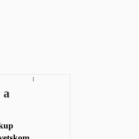
 a
akup 
svetskom 