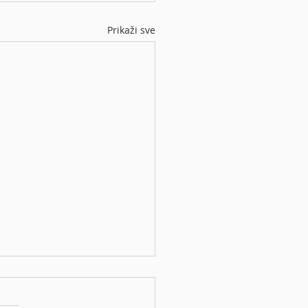
Prikaži sve
ens s rekordnom
talnom dobiti na valu