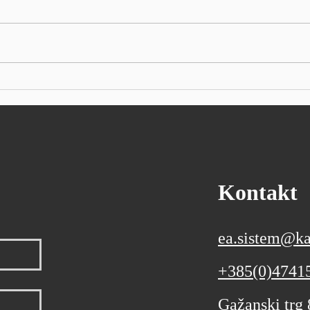
procv
Prema prvim podacima
Autor
Državnog zavoda za statistiku,
indus
izvoz je iznosio 13,7 milijardi
Sieme
eura, a uvoz 24 milijarde eura
kvart
Ukupan izvoz Republike
očeki
Hrvatske u prvih šest mjeseci
poslo
ove godine, prema prvim
godin
podacima
Kontakt
ea.sistem@ka
+385(0)4741
Gažanski trg