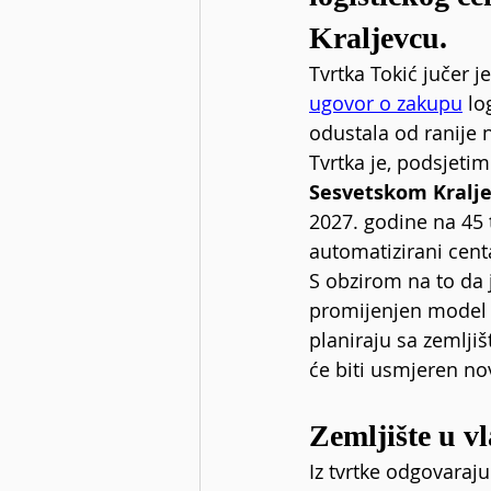
Kraljevcu.
Tvrtka Tokić jučer j
ugovor o zakupu
 lo
odustala od ranije n
Tvrtka je, podsjetim
Sesvetskom Kralje
2027. godine na 45 
automatizirani cent
S obzirom na to da 
promijenjen model u
planiraju sa zemljiš
će biti usmjeren no
Zemljište u v
Iz tvrtke odgovaraju