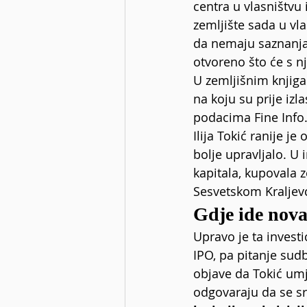
centra u vlasništvu i
zemljište sada u vla
da nemaju saznanja
otvoreno što će s nj
U zemljišnim knjiga
na koju su prije iz
podacima Fine 
Info
Ilija Tokić ranije j
bolje upravljalo. U i
kapitala, kupovala z
Sesvetskom Kraljevcu
Gdje ide nov
Upravo je ta investi
IPO, pa pitanje sud
objave da Tokić umj
odgovaraju da se sr