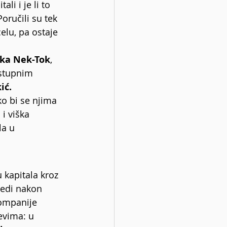
li i je li to 
oručili su tek 
lu, pa ostaje 
tka Nek-Tok
, 
ostupnim 
ić.
ko bi se njima 
 i viška 
la u 
 kapitala kroz 
jedi nakon 
kompanije 
evima: u 