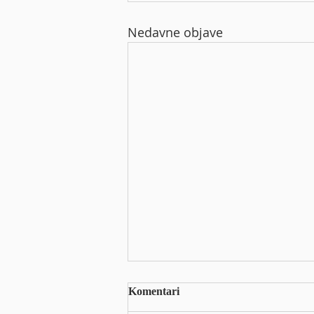
Nedavne objave
Polugodišnji prihodi
Komentari
proizvođača naoružanja CSG