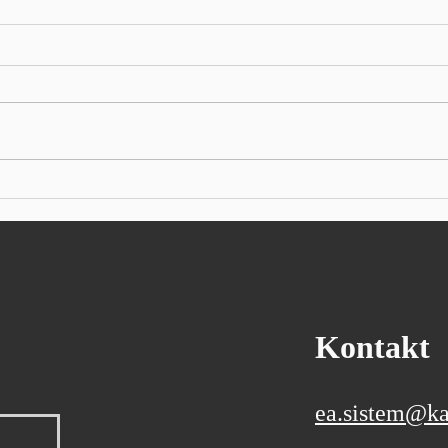
Wall Street: Optimizam
Azijs
splasnuo, Nvidia dobitnica
padaj
dana
u mi
Autor: SEEbiz NEW YORK - S&P
Autor
500 u srijedu se nije puno
japan
promijenio, povlačeći se s
0,51%
rekordnih visina postavljenih
poras
ranije tijekom dana, opterećen
na ot
padom nekih glavnih
male 
tehnoloških dionica. Dow Jones
0,15%
Indus
Kontakt
ea.sistem@ka