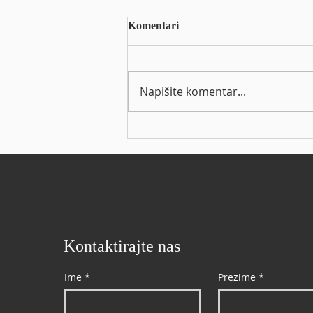
Arena Hospitality Group d.d. -
Komentari
Informacija o stjecanju
vlastitih dionica
https://eho.zse.hr/obavijesti-
izdavatelja/view/68300
Napišite komentar...
Kontaktirajte nas
Ime
*
Prezime
*