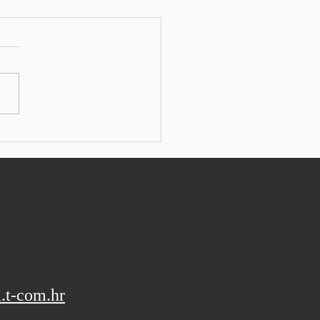
ka tržišta: Indeksi
u, tehnološki sektor opet
nusu
: SEEbiz TOKYO - U Aziji je
ski Nikkei 225 pao za
, dok je Topix lagano
tao. Kospi je pao za 1,84%
varanju, dok je Kosdaq
tržišne kapitalizacije dobio
. Australski r
.t-com.hr