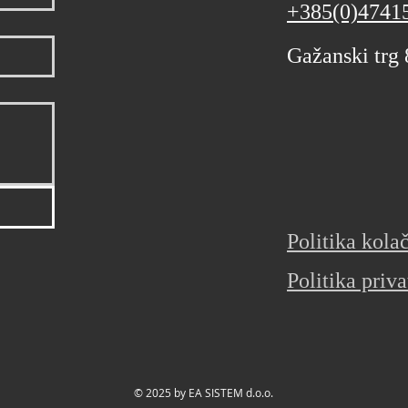
+385(0)4741
Gažanski trg
Politika kola
Politika priva
© 2025 by EA SISTEM d.o.o.