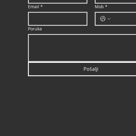
Email
*
Mob
*
Poruka
Pošalji