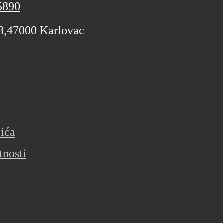
5890
 8,47000 Karlovac
čića
tnosti