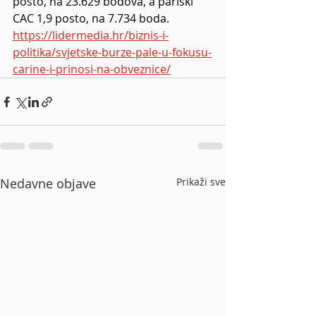
posto, na 23.629 bodova, a pariški 
CAC 1,9 posto, na 7.734 boda. 
https://lidermedia.hr/biznis-i-
politika/svjetske-burze-pale-u-fokusu-
carine-i-prinosi-na-obveznice/
Nedavne objave
Prikaži sve