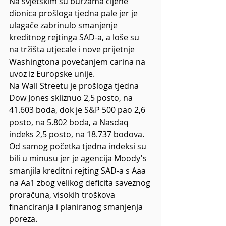
Na svjetskim su burzama cijene 
dionica prošloga tjedna pale jer je 
ulagače zabrinulo smanjenje 
kreditnog rejtinga SAD-a, a loše su 
na tržišta utjecale i nove prijetnje 
Washingtona povećanjem carina na 
uvoz iz Europske unije.
Na Wall Streetu je prošloga tjedna 
Dow Jones skliznuo 2,5 posto, na 
41.603 boda, dok je S&P 500 pao 2,6 
posto, na 5.802 boda, a Nasdaq 
indeks 2,5 posto, na 18.737 bodova.
Od samog početka tjedna indeksi su 
bili u minusu jer je agencija Moody's 
smanjila kreditni rejting SAD-a s Aaa 
na Aa1 zbog velikog deficita saveznog 
proračuna, visokih troškova 
financiranja i planiranog smanjenja 
poreza.