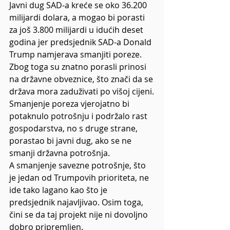
Javni dug SAD-a kreće se oko 36.200 
milijardi dolara, a mogao bi porasti 
za još 3.800 milijardi u idućih deset 
godina jer predsjednik SAD-a Donald 
Trump namjerava smanjiti poreze.
Zbog toga su znatno porasli prinosi 
na državne obveznice, što znači da se 
država mora zaduživati po višoj cijeni.
Smanjenje poreza vjerojatno bi 
potaknulo potrošnju i podržalo rast 
gospodarstva, no s druge strane, 
porastao bi javni dug, ako se ne 
smanji državna potrošnja.
A smanjenje savezne potrošnje, što 
je jedan od Trumpovih prioriteta, ne 
ide tako lagano kao što je 
predsjednik najavljivao. Osim toga, 
čini se da taj projekt nije ni dovoljno 
dobro pripremljen.