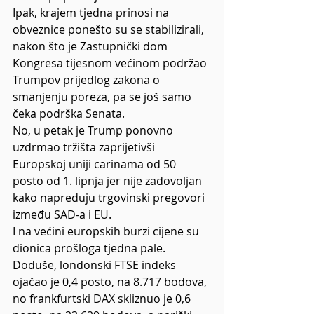
Ipak, krajem tjedna prinosi na 
obveznice ponešto su se stabilizirali, 
nakon što je Zastupnički dom 
Kongresa tijesnom većinom podržao 
Trumpov prijedlog zakona o 
smanjenju poreza, pa se još samo 
čeka podrška Senata.
No, u petak je Trump ponovno 
uzdrmao tržišta zaprijetivši 
Europskoj uniji carinama od 50 
posto od 1. lipnja jer nije zadovoljan 
kako napreduju trgovinski pregovori 
između SAD-a i EU.
I na većini europskih burzi cijene su 
dionica prošloga tjedna pale. 
Doduše, londonski FTSE indeks 
ojačao je 0,4 posto, na 8.717 bodova, 
no frankfurtski DAX skliznuo je 0,6 