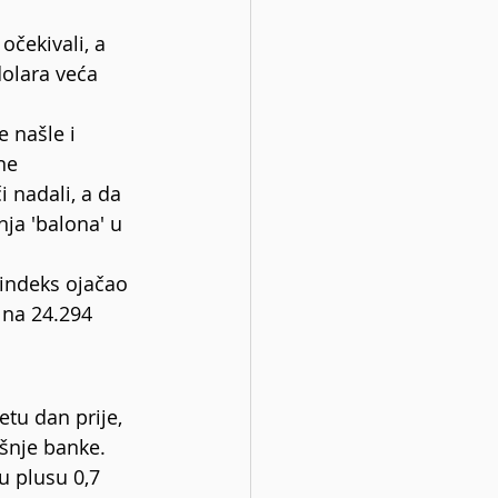
očekivali, a 
dolara veća 
 našle i 
ne 
i nadali, a da 
ja 'balona' u 
indeks ojačao 
 na 24.294 
tu dan prije, 
šnje banke. 
u plusu 0,7 