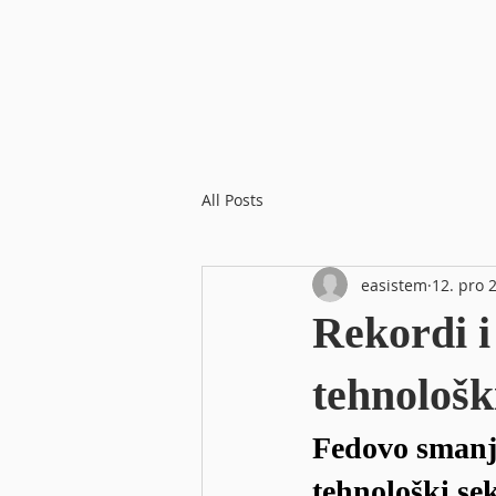
All Posts
easistem
12. pro 
Rekordi i
tehnološk
Fedovo smanj
tehnološki se