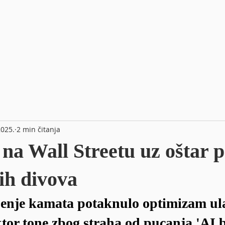
2025.
2 min čitanja
 na Wall Streetu uz oštar 
ih divova
enje kamata potaknulo optimizam ula
ktor tone zbog straha od pucanja 'AI 