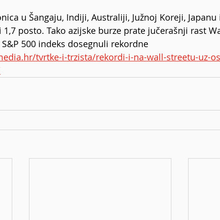
nica u Šangaju, Indiji, Australiji, Južnoj Koreji, Japan
 1,7 posto. Tako azijske burze prate jučerašnji rast Wal
i S&P 500 indeks dosegnuli rekordne 
media.hr/tvrtke-i-trzista/rekordi-i-na-wall-streetu-uz-o
/