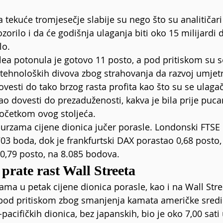
a tekuće tromjesečje slabije su nego što su analitičari 
orilo i da će godišnja ulaganja biti oko 15 milijardi 
lo.
lea potonula je gotovo 11 posto, a pod pritiskom su se
 tehnoloških divova zbog strahovanja da razvoj umjet
ovesti do tako brzog rasta profita kao što su se ulagač
o dovesti do prezaduženosti, kakva je bila prije pucan
 početkom ovog stoljeća.
urzama cijene dionica jučer porasle. Londonski FTSE 
703 boda, dok je frankfurtski DAX porastao 0,68 posto,
 0,79 posto, na 8.085 bodova.
prate rast Wall Streeta
ma u petak cijene dionica porasle, kao i na Wall Stree
e pod pritiskom zbog smanjenja kamata američke sredi
pacifičkih dionica, bez japanskih, bio je oko 7,00 sati 