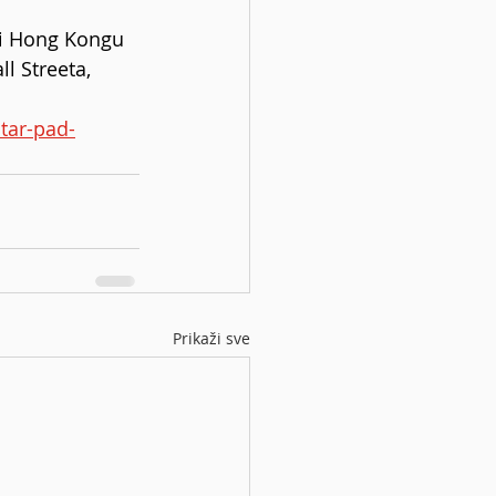
u i Hong Kongu 
l Streeta, 
star-pad-
Prikaži sve