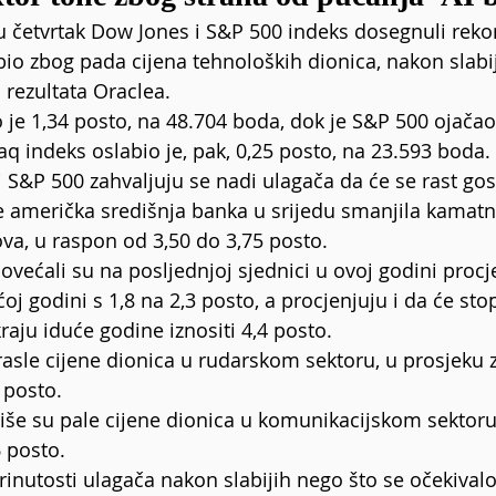
u četvrtak Dow Jones i S&P 500 indeks dosegnuli rekor
io zbog pada cijena tehnoloških dionica, nakon slabij
 rezultata Oraclea.
je 1,34 posto, na 48.704 boda, dok je S&P 500 ojačao 
q indeks oslabio je, pak, 0,25 posto, na 23.593 boda.
 S&P 500 zahvaljuju se nadi ulagača da će se rast go
je američka središnja banka u srijedu smanjila kamatn
va, u raspon od 3,50 do 3,75 posto.
povećali su na posljednjoj sjednici u ovoj godini procj
j godini s 1,8 na 2,3 posto, a procjenjuju i da će sto
raju iduće godine iznositi 4,4 posto.
asle cijene dionica u rudarskom sektoru, u prosjeku za
 posto.
iše su pale cijene dionica u komunikacijskom sektoru, 
 posto.
brinutosti ulagača nakon slabijih nego što se očekival