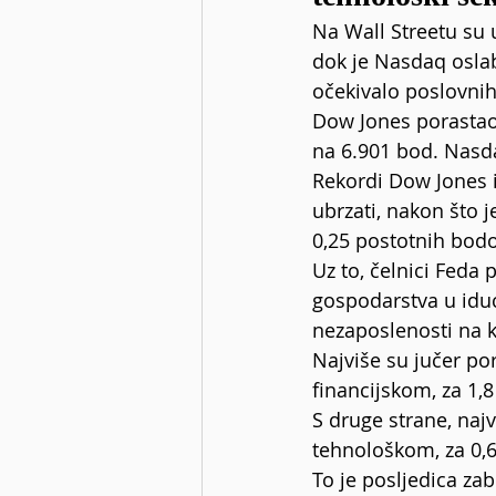
Na Wall Streetu su 
dok je Nasdaq oslab
očekivalo poslovnih
Dow Jones porastao 
na 6.901 bod. Nasda
Rekordi Dow Jones i
ubrzati, nakon što 
0,25 postotnih bodo
Uz to, čelnici Feda 
gospodarstva u idućo
nezaposlenosti na k
Najviše su jučer por
financijskom, za 1,8
S druge strane, najv
tehnološkom, za 0,6
To je posljedica za