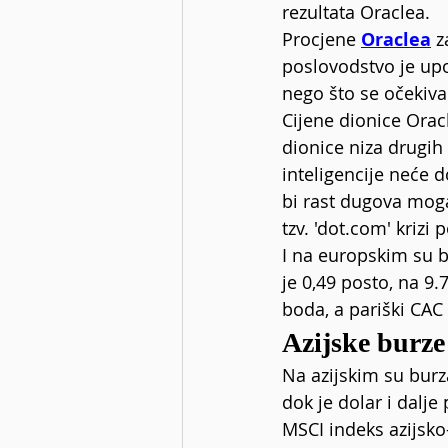
rezultata Oraclea.
Procjene 
Oraclea
 z
poslovodstvo je upoz
nego što se očekiva
Cijene dionice Orac
dionice niza drugih
inteligencije neće d
bi rast dugova moga
tzv. '
dot.com
' krizi
I na europskim su b
je 0,49 posto, na 9.
boda, a pariški CAC
Azijske burze 
Na azijskim su burza
dok je dolar i dalj
MSCI indeks azijsko-