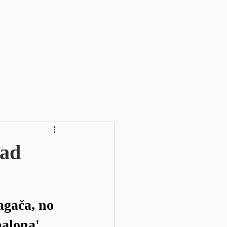
pad
gača, no 
balona'