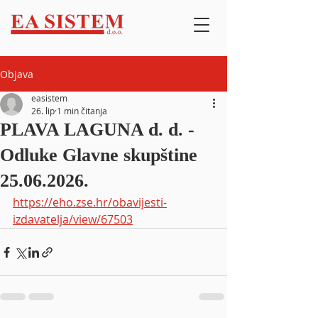
Objava
easistem
26. lip
1 min čitanja
PLAVA LAGUNA d. d. -
Odluke Glavne skupštine
25.06.2026.
https://eho.zse.hr/obavijesti-
izdavatelja/view/67503