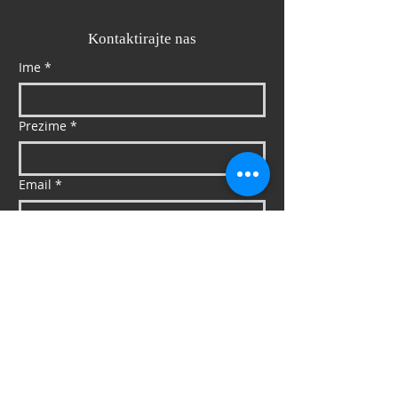
Kontaktirajte nas
Ime
*
Prezime
*
Email
*
Mob
*
Poruka