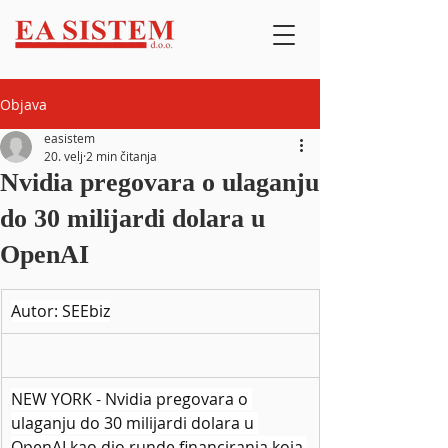
Objava
easistem
20. velj
2 min čitanja
Nvidia pregovara o ulaganju
do 30 milijardi dolara u
OpenAI
Autor: SEEbiz
NEW YORK - Nvidia pregovara o 
ulaganju do 30 milijardi dolara u 
OpenAI kao dio runde financiranja koja 