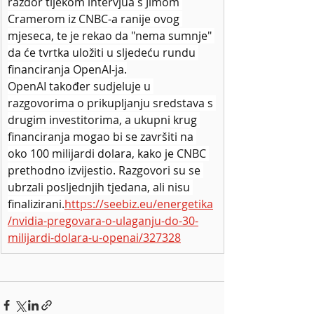
razdor tijekom intervjua s Jimom 
Cramerom iz CNBC-a ranije ovog 
mjeseca, te je rekao da "nema sumnje" 
da će tvrtka uložiti u sljedeću rundu 
financiranja OpenAI-ja.
OpenAI također sudjeluje u 
razgovorima o prikupljanju sredstava s 
drugim investitorima, a ukupni krug 
financiranja mogao bi se završiti na 
oko 100 milijardi dolara, kako je CNBC 
prethodno izvijestio. Razgovori su se 
ubrzali posljednjih tjedana, ali nisu 
finalizirani.
https://seebiz.eu/energetika
/nvidia-pregovara-o-ulaganju-do-30-
milijardi-dolara-u-openai/327328