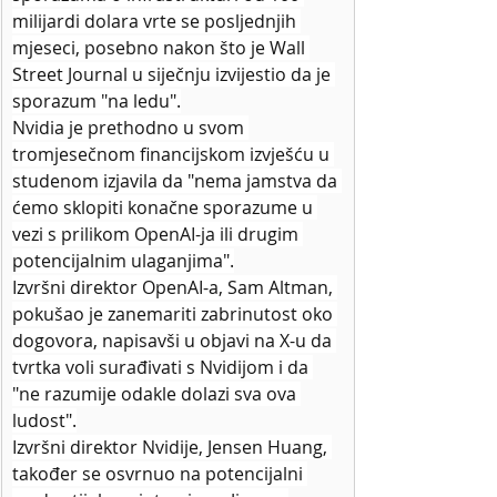
milijardi dolara vrte se posljednjih 
mjeseci, posebno nakon što je Wall 
Street Journal u siječnju izvijestio da je 
sporazum "na ledu".
Nvidia je prethodno u svom 
tromjesečnom financijskom izvješću u 
studenom izjavila da "nema jamstva da 
ćemo sklopiti konačne sporazume u 
vezi s prilikom OpenAI-ja ili drugim 
potencijalnim ulaganjima".
Izvršni direktor OpenAI-a, Sam Altman, 
pokušao je zanemariti zabrinutost oko 
dogovora, napisavši u objavi na X-u da 
tvrtka voli surađivati s Nvidijom i da 
"ne razumije odakle dolazi sva ova 
ludost".
Izvršni direktor Nvidije, Jensen Huang, 
također se osvrnuo na potencijalni 