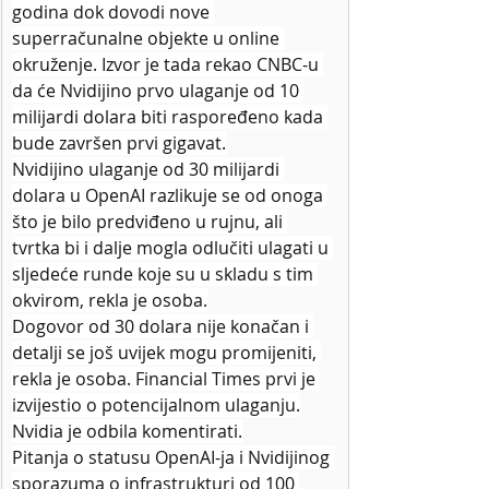
godina dok dovodi nove 
superračunalne objekte u online 
okruženje. Izvor je tada rekao CNBC-u 
da će Nvidijino prvo ulaganje od 10 
milijardi dolara biti raspoređeno kada 
bude završen prvi gigavat.
Nvidijino ulaganje od 30 milijardi 
dolara u OpenAI razlikuje se od onoga 
što je bilo predviđeno u rujnu, ali 
tvrtka bi i dalje mogla odlučiti ulagati u 
sljedeće runde koje su u skladu s tim 
okvirom, rekla je osoba.
Dogovor od 30 dolara nije konačan i 
detalji se još uvijek mogu promijeniti, 
rekla je osoba. Financial Times prvi je 
izvijestio o potencijalnom ulaganju.
Nvidia je odbila komentirati.
Pitanja o statusu OpenAI-ja i Nvidijinog 
sporazuma o infrastrukturi od 100 