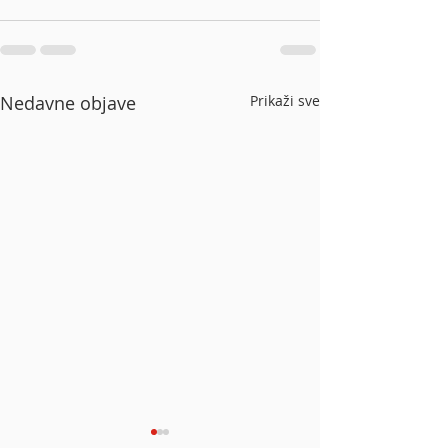
Nedavne objave
Prikaži sve
U prvom polugodištu
Siemens s rekor