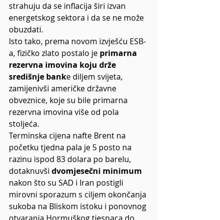
strahuju da se inflacija širi izvan 
energetskog sektora i da se ne može 
obuzdati.
Isto tako, prema novom izvješću ESB-
a, fizičko zlato postalo je 
primarna 
rezervna imovina koju drže 
središnje bank
e diljem svijeta, 
zamijenivši američke državne 
obveznice, koje su bile primarna 
rezervna imovina više od pola 
stoljeća.
Terminska cijena nafte Brent na 
početku tjedna pala je 5 posto na 
razinu ispod 83 dolara po barelu, 
dotaknuvši 
dvomjesečni minimum
nakon što su SAD i Iran postigli 
mirovni sporazum s ciljem okončanja 
sukoba na Bliskom istoku i ponovnog 
otvaranja Hormuškog tjesnaca do 