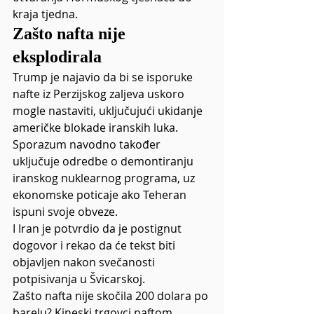
kraja tjedna.
Zašto nafta nije 
eksplodirala
Trump je najavio da bi se isporuke 
nafte iz Perzijskog zaljeva uskoro 
mogle nastaviti, uključujući ukidanje 
američke blokade iranskih luka. 
Sporazum navodno također 
uključuje odredbe o demontiranju 
iranskog nuklearnog programa, uz 
ekonomske poticaje ako Teheran 
ispuni svoje obveze.
I Iran je potvrdio da je postignut 
dogovor i rekao da će tekst biti 
objavljen nakon svečanosti 
potpisivanja u Švicarskoj.
Zašto nafta nije skočila 200 dolara po 
barelu? Kineski trgovci naftom 