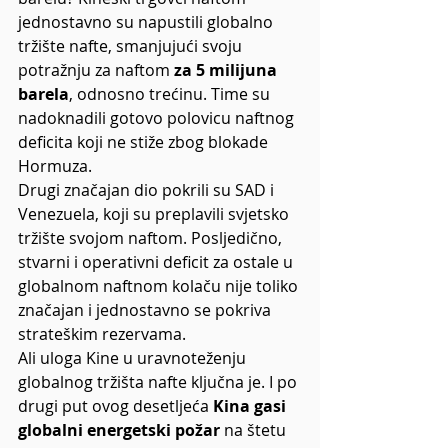
jednostavno su napustili globalno 
tržište nafte, smanjujući svoju 
potražnju za naftom
 za 5 milijuna 
barela
, odnosno trećinu. Time su 
nadoknadili gotovo polovicu naftnog 
deficita koji ne stiže zbog blokade 
Hormuza.
Drugi značajan dio pokrili su SAD i 
Venezuela, koji su preplavili svjetsko 
tržište svojom naftom. Posljedično, 
stvarni i operativni deficit za ostale u 
globalnom naftnom kolaču nije toliko 
značajan i jednostavno se pokriva 
strateškim rezervama.
Ali uloga Kine u uravnoteženju 
globalnog tržišta nafte ključna je. I po 
drugi put ovog desetljeća 
Kina gasi 
globalni energetski požar
 na štetu 