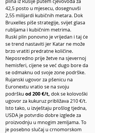
plina iz Rusije putem cjevovoda za 
42,5 posto u mjesecu, dosegnuvši 
2,55 milijardi kubičnih metara. Dok 
Bruxelles piše strategije, svijet glasa 
rubljama i kubičnim metrima.
Ruski plin ponovno je vrijedan i taj će 
se trend nastaviti jer Katar ne može 
brzo vratiti predratne količine.
Neposredno prije žetve na sjevernoj 
hemisferi, cijene se već dugo bore da 
se odmaknu od svoje zone podrške. 
Rujanski ugovor za pšenicu na 
Euronextu vratio se na svoju 
podršku 
od 200 €/t,
 dok se kolovoški 
ugovor za kukuruz približava 210 €/t.
Isto tako, u izvještaju prošlog tjedna, 
USDA je potvrdio dobre izglede za 
proizvodnju u mnogim zemljama. To 
je posebno slučaj u crnomorskom 