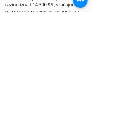
razinu iznad 14.300 $/t, vraćajući se 
na rekordne razine jer se apetit za 
rizikom poboljšao nakon izvješća da 
su SAD i Iran postigli sporazum o 
okončanju sukoba i ponovnom 
otvaranju Hormuškog tjesnaca.
Pad cijene nafte ublažava 
zabrinutost zbog jače inflacije i 
strože monetarne politike koja je 
opterećivala očekivanja potražnje za 
industrijskim metalima.
Bakar je također ostao podržan 
dugoročnim temama potražnje 
povezanim s umjetnom 
inteligencijom i energetskom 
tranzicijom, zajedno s neizvjesnošću 
oko potencijalnih američkih uvoznih 
carina.