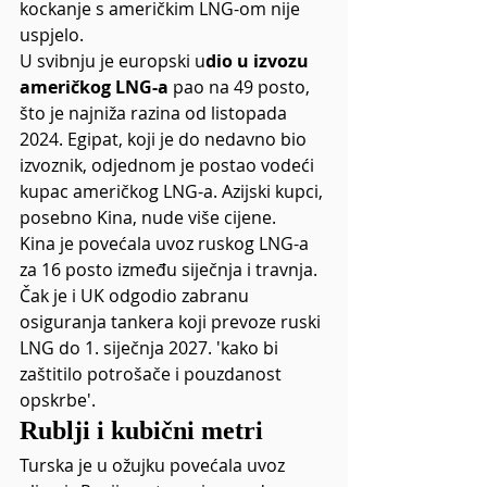
kockanje s američkim LNG-om nije 
uspjelo.
U svibnju je europski u
dio u izvozu 
američkog LNG-a
 pao na 49 posto, 
što je najniža razina od listopada 
2024. Egipat, koji je do nedavno bio 
izvoznik, odjednom je postao vodeći 
kupac američkog LNG-a. Azijski kupci, 
posebno Kina, nude više cijene.
Kina je povećala uvoz ruskog LNG-a 
za 16 posto između siječnja i travnja. 
Čak je i UK odgodio zabranu 
osiguranja tankera koji prevoze ruski 
LNG do 1. siječnja 2027. 'kako bi 
zaštitilo potrošače i pouzdanost 
opskrbe'.
Rublji i kubični metri
Turska je u ožujku povećala uvoz 