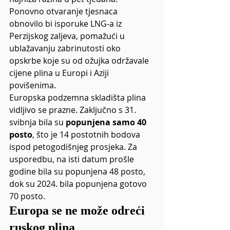
Ponovno otvaranje tjesnaca 
obnovilo bi isporuke LNG-a iz 
Perzijskog zaljeva, pomažući u 
ublažavanju zabrinutosti oko 
opskrbe koje su od ožujka održavale 
cijene plina u Europi i Aziji 
povišenima.
Europska podzemna skladišta plina 
vidljivo se prazne. Zaključno s 31. 
svibnja bila su 
popunjena samo 40 
posto
, što je 14 postotnih bodova 
ispod petogodišnjeg prosjeka. Za 
usporedbu, na isti datum prošle 
godine bila su popunjena 48 posto, 
dok su 2024. bila popunjena gotovo 
70 posto.
Europa se ne može odreći 
ruskog plina