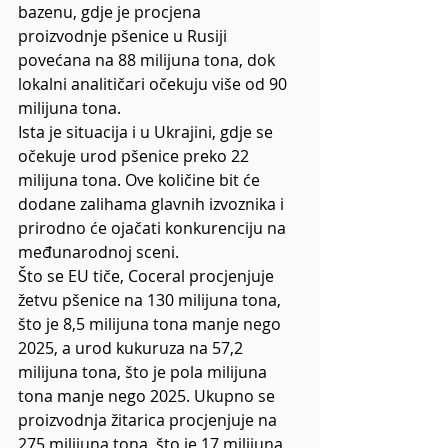
bazenu, gdje je procjena 
proizvodnje pšenice u Rusiji 
povećana na 88 milijuna tona, dok 
lokalni analitičari očekuju više od 90 
milijuna tona.
Ista je situacija i u Ukrajini, gdje se 
očekuje urod pšenice preko 22 
milijuna tona. Ove količine bit će 
dodane zalihama glavnih izvoznika i 
prirodno će ojačati konkurenciju na 
međunarodnoj sceni.  
Što se EU tiče, Coceral procjenjuje 
žetvu pšenice na 130 milijuna tona, 
što je 8,5 milijuna tona manje nego 
2025, a urod kukuruza na 57,2 
milijuna tona, što je pola milijuna 
tona manje nego 2025. Ukupno se 
proizvodnja žitarica procjenjuje na 
275 milijuna tona, što je 17 milijuna 