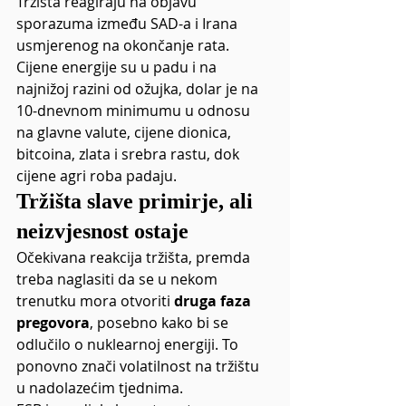
Tržišta reagiraju na objavu 
sporazuma između SAD-a i Irana 
usmjerenog na okončanje rata. 
Cijene energije su u padu i na 
najnižoj razini od ožujka, dolar je na 
10-dnevnom minimumu u odnosu 
na glavne valute, cijene dionica, 
bitcoina, zlata i srebra rastu, dok 
cijene agri roba padaju.
Tržišta slave primirje, ali 
neizvjesnost ostaje
Očekivana reakcija tržišta, premda 
treba naglasiti da se u nekom 
trenutku mora otvoriti 
druga faza 
pregovora
, posebno kako bi se 
odlučilo o nuklearnoj energiji. To 
ponovno znači volatilnost na tržištu 
u nadolazećim tjednima.