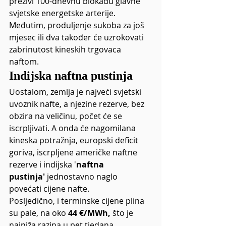
preživi 100-dnevnu blokadu glavne 
svjetske energetske arterije. 
Međutim, produljenje sukoba za još 
mjesec ili dva također će uzrokovati 
zabrinutost kineskih trgovaca 
naftom.
Indijska naftna pustinja
Uostalom, zemlja je najveći svjetski 
uvoznik nafte, a njezine rezerve, bez 
obzira na veličinu, počet će se 
iscrpljivati. A onda će nagomilana 
kineska potražnja, europski deficit 
goriva, iscrpljene američke naftne 
rezerve i indijska '
naftna 
pustinja' 
jednostavno naglo 
povećati cijene nafte.
Posljedično, i terminske cijene plina 
su pale, na oko 
44 €/MWh,
 što je 
najniža razina u pet tjedana. 