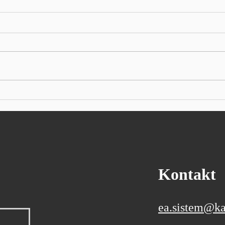
U prvom polugodištu hrvatski
Siem
izvoz porastao više od 10 posto
kvar
procv
Prema prvim podacima
Autor
Državnog zavoda za statistiku,
indus
izvoz je iznosio 13,7 milijardi
Sieme
eura, a uvoz 24 milijarde eura
kvart
Ukupan izvoz Republike
očeki
Hrvatske u prvih šest mjeseci
poslo
ove godine, prema prvim
godin
podacima
Kontakt
ea.sistem@ka