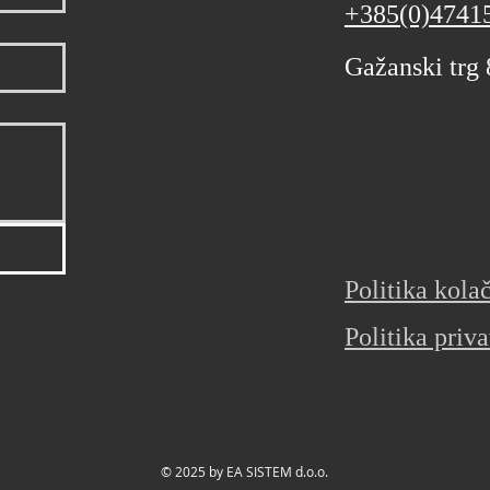
+385(0)4741
Gažanski trg
Politika kola
Politika priva
© 2025 by EA SISTEM d.o.o.