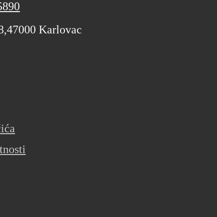
5890
 8,47000 Karlovac
čića
tnosti