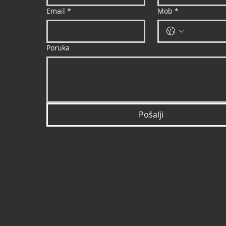
Email
*
Mob
*
Poruka
Pošalji