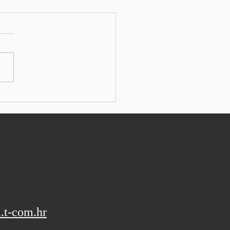
ens s rekordnom
talnom dobiti na valu
ata umjetne inteligencije
: SEEbiz ESSEN - Njemački
trijski konglomerat
ns izvijestio je o boljim
alnim rezultatima od
vanih i podigao svoje
vne izglede za fiskalnu
u, koji još uvijek nisu bi
.t-com.hr