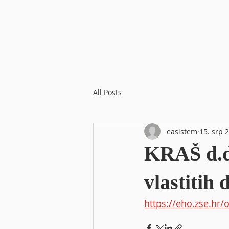
All Posts
easistem
15. srp 
KRAŠ d.d.
vlastitih 
https://eho.zse.hr/