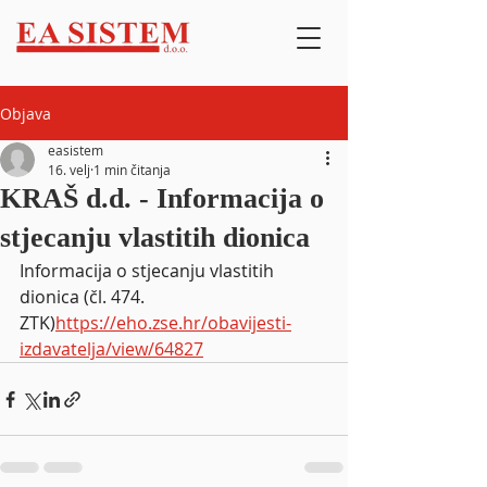
Objava
easistem
16. velj
1 min čitanja
KRAŠ d.d. - Informacija o
stjecanju vlastitih dionica
Informacija o stjecanju vlastitih 
dionica (čl. 474. 
ZTK)
https://eho.zse.hr/obavijesti-
izdavatelja/view/64827