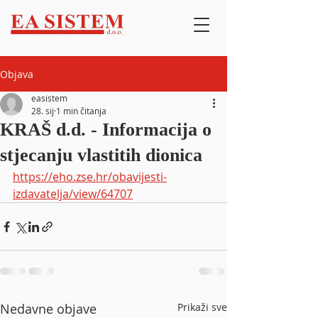
Objava
easistem
28. sij
1 min čitanja
KRAŠ d.d. - Informacija o
stjecanju vlastitih dionica
https://eho.zse.hr/obavijesti-
izdavatelja/view/64707
Nedavne objave
Prikaži sve