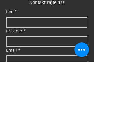
Kontaktirajte nas
Ime
*
Prezime
*
Email
*
Mob
*
Poruka
Pošalji