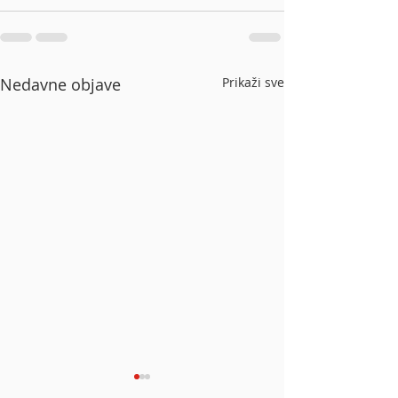
Nedavne objave
Prikaži sve
U prvom polugodištu
Siemens s rekor