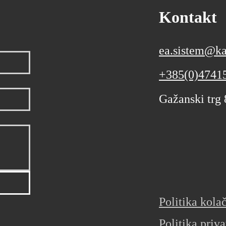
Kontakt
ea.sistem@ka
+385(0)4741
Gažanski trg
Politika kola
Politika priva