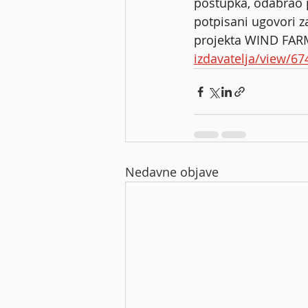
postupka, odabrao p
potpisani ugovori z
projekta WIND FARM
izdavatelja/view/67
Nedavne objave