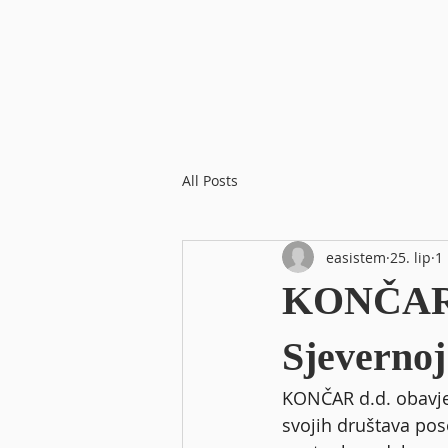
All Posts
easistem
25. lip
1
KONČAR d
Sjeverno
KONČAR d.d. obavje
svojih društava po