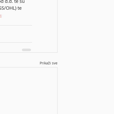
 d.d. te su 
SS/OHL) te 
-
Prikaži sve