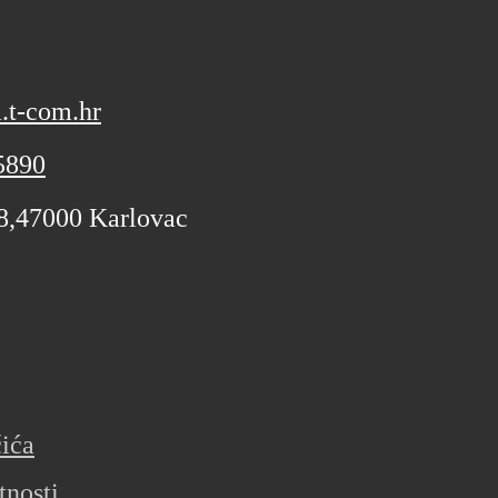
.t-com.hr
5890
 8,47000 Karlovac
čića
tnosti