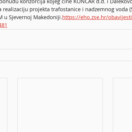
onudu konzorcija kojeg čine KONČAR d.d. i Dalekovod
a realizaciju projekta trafostanice i nadzemnog voda (
 u Sjevernoj Makedoniji.
https://eho.zse.hr/obavijesti
481