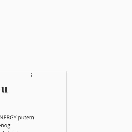
 u
 ENERGY putem 
enog 