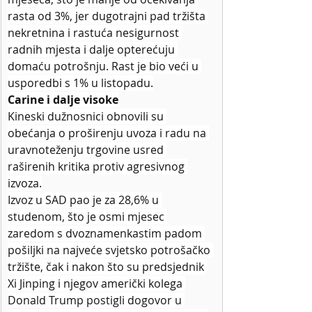
rasta od 3%, jer dugotrajni pad tržišta 
nekretnina i rastuća nesigurnost 
radnih mjesta i dalje opterećuju 
domaću potrošnju. Rast je bio veći u 
usporedbi s 1% u listopadu.
Carine i dalje visoke
Kineski dužnosnici obnovili su 
obećanja o proširenju uvoza i radu na 
uravnoteženju trgovine usred 
raširenih kritika protiv agresivnog 
izvoza.
Izvoz u SAD pao je za 28,6% u 
studenom, što je osmi mjesec 
zaredom s dvoznamenkastim padom 
pošiljki na najveće svjetsko potrošačko 
tržište, čak i nakon što su predsjednik 
Xi Jinping i njegov američki kolega 
Donald Trump postigli dogovor u 