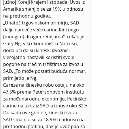
Južnoj Koreji krajem listopada. Uvoz iz 
Amerike smanjio se za 19% u odnosu 
na prethodnu godinu.
„Unatoč trgovinskom primirju, SAD i 
dalje nameće veće carine Kini nego 
[mnogim] drugim zemljama“, rekao je 
Gary Ng, viši ekonomist u Natixisu, 
dodajući da su kineski izvoznici 
vjerojatno nastavili koristiti svoje 
pogone na trećim tržištima za izvoz u 
SAD. „To može postati buduća norma“, 
primijetio je Ng.
Careze na kinesku robu ostaju na oko 
47,5% prema Petersonovom institutu 
za međunarodnu ekonomiju. Pekinške 
carine na uvoz iz SAD-a iznose oko 32%.
Do sada ove godine, kineski izvoz u 
SAD smanjio se za 18,9% u odnosu na 
prethodnu godinu, dok je uvoz pao za 