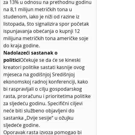
za 13% u odnosu na prethodnu godinu 
na 8,1 milijun metričkih tona u 
studenom, iako je niži od razine iz 
listopada, što signalizira spor početak 
ispunjavanja obećanja o kupnji 12 
milijuna metričkih tona američke soje 
do kraja godine.
Nadolazeći sastanak o 
politici
Očekuje se da će se kineski 
kreatori politike sastati kasnije ovog 
mjeseca na godišnjoj Središnjoj 
ekonomskoj radnoj konferenciji, kako 
bi raspravljali o cilju gospodarskog 
rasta, proračunu i prioritetima politike 
za sljedeću godinu. Specifični ciljevi 
neće biti službeno objavljeni do 
sastanka „Dvije sesije“ u ožujku 
sljedeće godine.
Oporavak rasta izvoza pomogao bi 