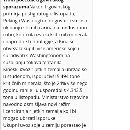
sporazuma
Nakon trgovinskog 
primirja postignutog u listopadu, 
Peking i Washington dogovorili su se o 
ukidanju strmih carina na međusobnu 
robu, kontrola izvoza kritičnih minerala 
i napredne tehnologije, a Kina se 
obvezala kupiti više američke soje i 
surađivati s Washingtonom na 
suzbijanju tokova fentanila.
Kineski izvoz rijetkih zemalja ubrzao se 
u studenom, isporučivši 5.494 tone 
kritičnih minerala, što je 24% više nego 
godinu ranije i u usporedbi s 4.343,5 
tona u listopadu. Ministarstvo trgovine 
navodno osmišljava novi režim 
licenciranja rijetkih zemalja koji bi 
mogao ubrzati isporuke.
Ukupni uvoz soje u zemlju porastao je 