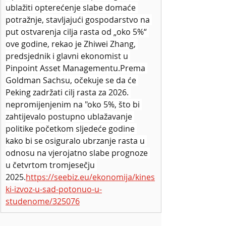
ublažiti opterećenje slabe domaće 
potražnje, stavljajući gospodarstvo na 
put ostvarenja cilja rasta od „oko 5%“ 
ove godine, rekao je Zhiwei Zhang, 
predsjednik i glavni ekonomist u 
Pinpoint Asset Managementu.Prema 
Goldman Sachsu, očekuje se da će 
Peking zadržati cilj rasta za 2026. 
nepromijenjenim na "oko 5%, što bi 
zahtijevalo postupno ublažavanje 
politike početkom sljedeće godine 
kako bi se osiguralo ubrzanje rasta u 
odnosu na vjerojatno slabe prognoze 
u četvrtom tromjesečju 
2025.
https://seebiz.eu/ekonomija/kines
ki-izvoz-u-sad-potonuo-u-
studenome/325076