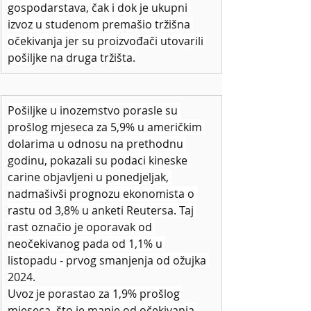
gospodarstava, čak i dok je ukupni 
izvoz u studenom premašio tržišna 
očekivanja jer su proizvođači utovarili 
pošiljke na druga tržišta.
Pošiljke u inozemstvo porasle su 
prošlog mjeseca za 5,9% u američkim 
dolarima u odnosu na prethodnu 
godinu, pokazali su podaci kineske 
carine objavljeni u ponedjeljak, 
nadmašivši prognozu ekonomista o 
rastu od 3,8% u anketi Reutersa. Taj 
rast označio je oporavak od 
neočekivanog pada od 1,1% u 
listopadu - prvog smanjenja od ožujka 
2024.
Uvoz je porastao za 1,9% prošlog 
mjeseca, što je manje od očekivanja 