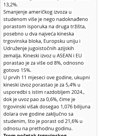
13,2%.
Smanjenje američkog izvoza u 
studenom više je nego nadoknađeno 
porastom isporuka na druga tržišta, 
posebno u dva najveća kineska 
trgovinska bloka, Europsku uniju i 
Udruženje jugoistočnih azijskih 
zemalja. Kineski izvoz u ASEAN i EU 
porastao je za više od 8%, odnosno 
gotovo 15%.
U prvih 11 mjeseci ove godine, ukupni 
kineski izvoz porastao je za 5,4% u 
usporedbi s istim razdobljem 2024., 
dok je uvoz pao za 0,6%, čime je 
trgovinski višak dosegao 1,076 bilijuna 
dolara ove godine zaključno sa 
studenim, što je porast od 21,6% u 
odnosu na prethodnu godinu.
Trom početak trgovinskog 