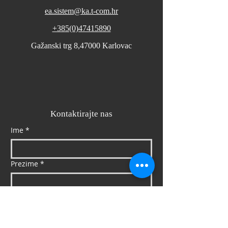
ea.sistem@ka.t-com.hr
+385(0)47415890
Gažanski trg 8,47000 Karlovac
Kontaktirajte nas
Ime
*
Prezime
*
Email
*