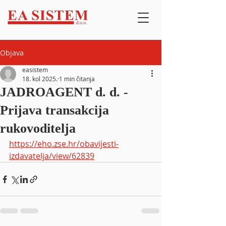
Objava
easistem
18. kol 2025.
1 min čitanja
JADROAGENT d. d. -
Prijava transakcija
rukovoditelja
https://eho.zse.hr/obavijesti-
izdavatelja/view/62839