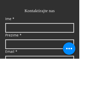
Kontaktirajte nas
Ime
*
Prezime
*
Email
*
Mob
*
Poruka