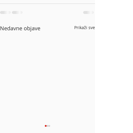
Nedavne objave
Prikaži sve
U prvom polugodištu
Siemens s rekor