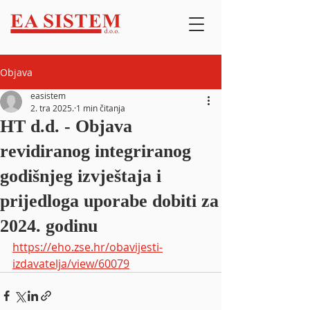
Objava
easistem
2. tra 2025.
1 min čitanja
HT d.d. - Objava
revidiranog integriranog
godišnjeg izvještaja i
prijedloga uporabe dobiti za
2024. godinu
https://eho.zse.hr/obavijesti-
izdavatelja/view/60079