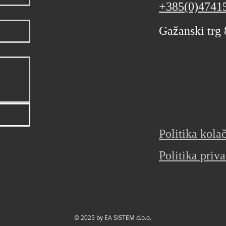
+385(0)4741
Gažanski trg
Politika kola
Politika priva
© 2025 by EA SISTEM d.o.o.