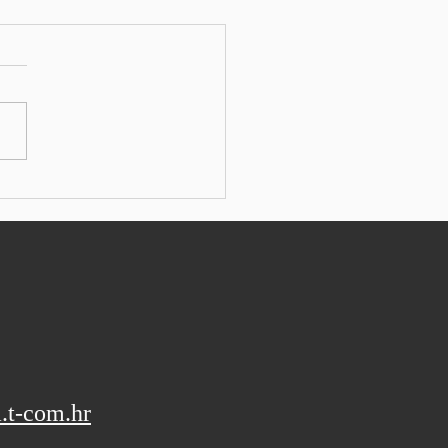
ens s rekordnom
talnom dobiti na valu
ata umjetne inteligencije
: SEEbiz ESSEN - Njemački
trijski konglomerat
ns izvijestio je o boljim
alnim rezultatima od
vanih i podigao svoje
vne izglede za fiskalnu
u, koji još uvijek nisu bi
.t-com.hr