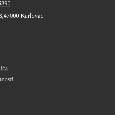
5890
 8,47000 Karlovac
čića
tnosti