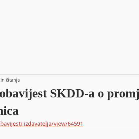
in čitanja
 obavijest SKDD-a o promj
nica
obavijesti-izdavatelja/view/64591