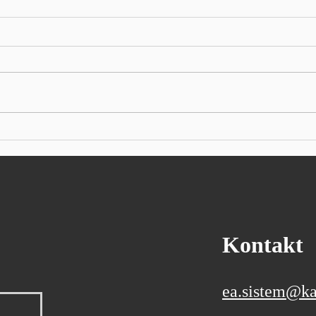
U prvom polugodištu hrvatski
Siem
izvoz porastao više od 10 posto
kvar
procv
Prema prvim podacima
Autor
Državnog zavoda za statistiku,
indus
izvoz je iznosio 13,7 milijardi
Sieme
eura, a uvoz 24 milijarde eura
kvart
Ukupan izvoz Republike
očeki
Hrvatske u prvih šest mjeseci
poslo
ove godine, prema prvim
godin
podacima
Kontakt
ea.sistem@ka