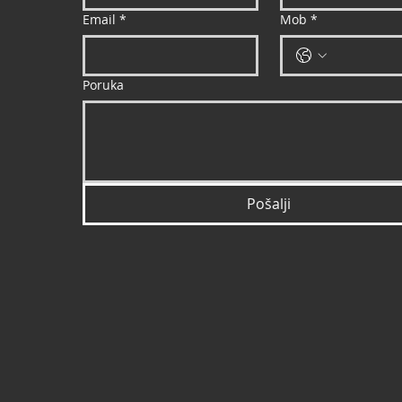
Email
*
Mob
*
Poruka
Pošalji