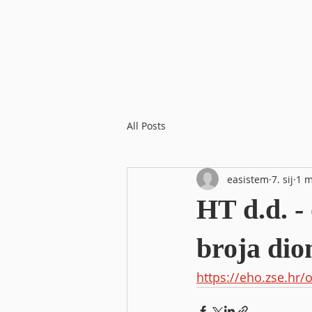
All Posts
easistem
7. sij
1 m
HT d.d. -
broja dio
https://eho.zse.hr/