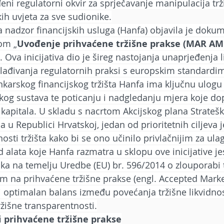
eni regulatorni okvir za sprječavanje manipulacija trž
ih uvjeta za sve sudionike.
a nadzor financijskih usluga (Hanfa) objavila je dokum
om „
Uvođenje prihvaćene tržišne prakse (MAR AM
“. Ova inicijativa dio je šireg nastojanja unaprjeđenja l
usklađivanja regulatornih praksi s europskim standardi
karskog financijskog tržišta Hanfa ima ključnu ulogu
jskog sustava te poticanju i nadgledanju mjera koje do
a kapitala. U skladu s nacrtom Akcijskog plana Stratešk
la u Republici Hrvatskoj, jedan od prioritetnih ciljeva j
osti tržišta kako bi se ono učinilo privlačnijim za ulaga
d alata koje Hanfa razmatra u sklopu ove inicijative je
aka na temelju Uredbe (EU) br. 596/2014 o zlouporabi t
na prihvaćene tržišne prakse (engl. Accepted Market
ći optimalan balans između povećanja tržišne likvidnos
ržišne transparentnosti.
i prihvaćene tržišne prakse