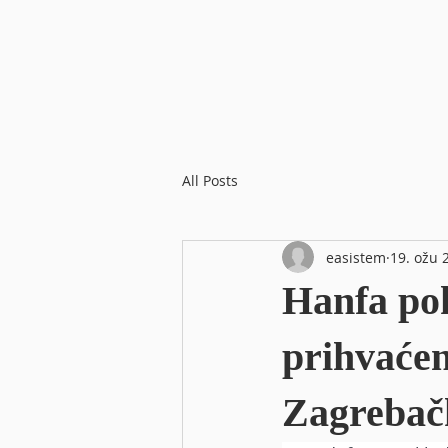
All Posts
easistem
19. ožu 
Hanfa po
prihvaće
Zagrebač