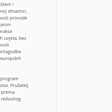
ištem i 
noj dinamici, 
osti provode 
ranim 
prakse 
h uvjeta, bez 
osti 
prilagodbe 
 europskih 
a program 
tva. Pružatelj 
i prema 
 redovitog 