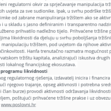
eni regulatorni okvir za sprječavanje manipulacija trž
h uvjeta za sve sudionike. Ipak, u svrhu podrške tržiš
mke od zabrane manipuliranja tržištem ako se aktivn
a i u skladu s jasno definiranim i transparentno nadzi
užbeno prihvatilo nadležno tijelo. Prihvaćene tržišne 
ima likvidnosti da djeluju u svrhu poboljšanja tržišni
a manipulaciju tržištem, pod uvjetom da njihove aktivn
učinkovitosti. Hanfa trenutačno razmatra mogućnost 
tskom tržištu kapitala, analizirajući iskustva drugih
sti lokalnog financijskog ekosustava. 
 programu likvidnosti
og regulatornog rješenja, izdavatelj inicira i financir
ajući njegovo trajanje, opseg aktivnosti i potrebna sreds
ni član burze) provodi aktivnosti održavanja likvidnost
ljem, poštujući prihvaćene tržišne prakse i uz obvezu
 
www.poslovni.hr