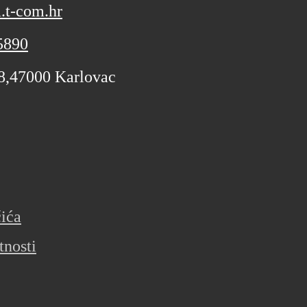
.t-com.hr
5890
 8,47000 Karlovac
čića
tnosti