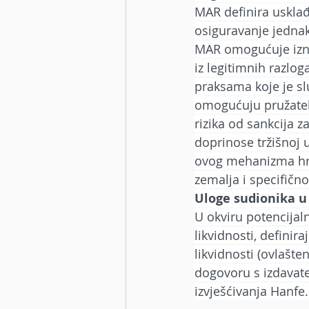
MAR definira usklađ
osiguravanje jednaki
MAR omogućuje izni
iz legitimnih razlog
praksama koje je sl
omogućuju pružatelj
rizika od sankcija z
doprinose tržišnoj 
ovog mehanizma hrva
zemalja i specifično
Uloge sudionika u
U okviru potencijaln
likvidnosti, definir
likvidnosti (ovlašte
dogovoru s izdavate
izvješćivanja Hanfe.