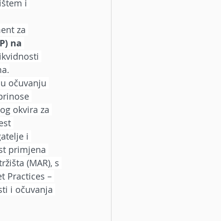
ištem i 
ent za 
P) na 
ikvidnosti 
ma.
 u očuvanju 
prinose 
og okvira za 
est 
telje i 
st primjena 
ržišta (MAR), s 
 Practices – 
ti i očuvanja 