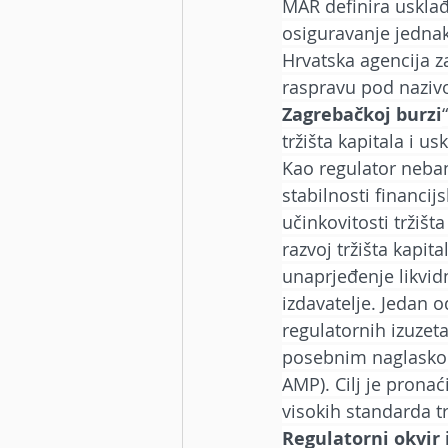
MAR definira usklađ
osiguravanje jednak
Hrvatska agencija z
raspravu pod naziv
Zagrebačkoj burzi
tržišta kapitala i 
Kao regulator neban
stabilnosti financi
učinkovitosti tržišt
razvoj tržišta kapita
unaprjeđenje likvidn
izdavatelje. Jedan o
regulatornih izuzet
posebnim naglaskom 
AMP). Cilj je prona
visokih standarda t
Regulatorni okvir 