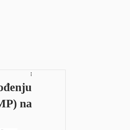
ođenju
MP) na