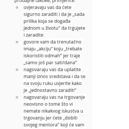
prodajne taktike, primjerice:
uvjeravaju vas da ćete 
sigurno zaraditi i da je „sada 
prilika koja se događa 
jednom u životu“ da trgujete 
i zaradite
govore vam da trenutačno 
imaju „akciju“ koju „trebate 
iskoristiti odmah“ jer traje 
„samo još par sati/dana“
nagovaraju vas da uplatite 
manji iznos sredstava i da se 
na svoju ruku uvjerite kako 
je „jednostavno zaraditi“
nagovaraju vas na trgovanje 
neovisno o tome što vi 
nemate nikakvog iskustva u 
trgovanju jer ćete „dobiti 
svojeg mentora“ koji će vam 