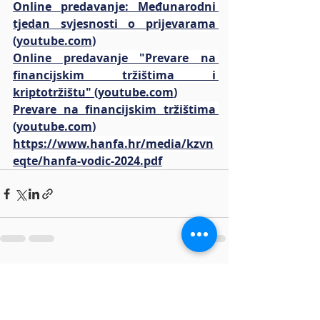
Online predavanje: Međunarodni 
tjedan svjesnosti o prijevarama 
(
youtube.com
)
Online predavanje "Prevare na 
financijskim tržištima i 
kriptotržištu" (
youtube.com
)
Prevare na financijskim tržištima 
(
youtube.com
)
https://www.hanfa.hr/media/kzvn
eqte/hanfa-vodic-2024.pdf
Nedavne objave
Prikaži sve