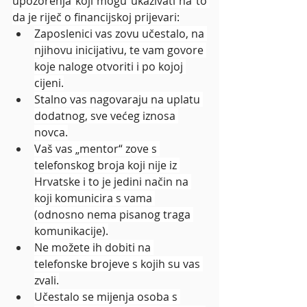
upozorenja koji mogu ukazivati na to 
da je riječ o financijskoj prijevari:
Zaposlenici vas zovu učestalo, na 
njihovu inicijativu, te vam govore 
koje naloge otvoriti i po kojoj 
cijeni.
Stalno vas nagovaraju na uplatu 
dodatnog, sve većeg iznosa 
novca.
Vaš vas „mentor“ zove s 
telefonskog broja koji nije iz 
Hrvatske i to je jedini način na 
koji komunicira s vama 
(odnosno nema pisanog traga 
komunikacije).
Ne možete ih dobiti na 
telefonske brojeve s kojih su vas 
zvali.
Učestalo se mijenja osoba s 