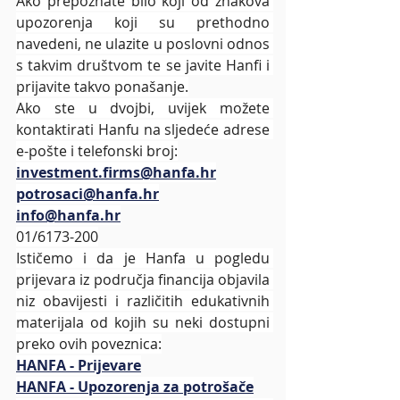
Ako prepoznate bilo koji od znakova 
upozorenja koji su prethodno 
navedeni, ne ulazite u poslovni odnos 
s takvim društvom te se javite Hanfi i 
prijavite takvo ponašanje.
Ako ste u dvojbi, uvijek možete 
kontaktirati Hanfu na sljedeće adrese 
e-pošte i telefonski broj:
investment.firms@hanfa.hr
potrosaci@hanfa.hr
info@hanfa.hr
01/6173-200
Ističemo i da je Hanfa u pogledu 
prijevara iz područja financija objavila 
niz obavijesti i različitih edukativnih 
materijala od kojih su neki dostupni 
preko ovih poveznica:
HANFA - Prijevare
HANFA - Upozorenja za potrošače