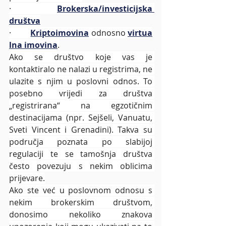
·         
Brokerska/investicijska 
društva
·         
Kriptoimovina
 odnosno 
virtua
lna imovina
.
Ako se društvo koje vas je 
kontaktiralo ne nalazi u registrima, ne 
ulazite s njim u poslovni odnos. To 
posebno vrijedi za društva 
„registrirana“ na egzotičnim 
destinacijama (npr. Sejšeli, Vanuatu, 
Sveti Vincent i Grenadini). Takva su 
područja poznata po slabijoj 
regulaciji te se tamošnja društva 
često povezuju s nekim oblicima 
prijevare.
Ako ste već u poslovnom odnosu s 
nekim brokerskim društvom, 
donosimo nekoliko znakova 