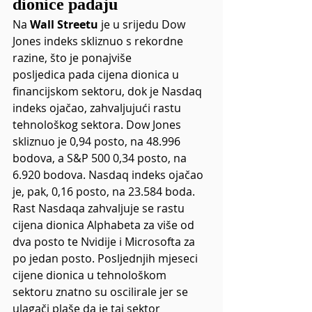
dionice padaju
Na 
Wall Streetu
 je u srijedu Dow 
Jones indeks skliznuo s rekordne 
razine, što je ponajviše 
posljedica pada cijena dionica u 
financijskom sektoru, dok je Nasdaq 
indeks ojačao, zahvaljujući rastu 
tehnološkog sektora. Dow Jones 
skliznuo je 0,94 posto, na 48.996 
bodova, a S&P 500 0,34 posto, na 
6.920 bodova. Nasdaq indeks ojačao 
je, pak, 0,16 posto, na 23.584 boda.
Rast Nasdaqa zahvaljuje se rastu 
cijena dionica Alphabeta za više od 
dva posto te Nvidije i Microsofta za 
po jedan posto. Posljednjih mjeseci 
cijene dionica u tehnološkom 
sektoru znatno su oscilirale jer se 
ulagači plaše da je taj sektor 