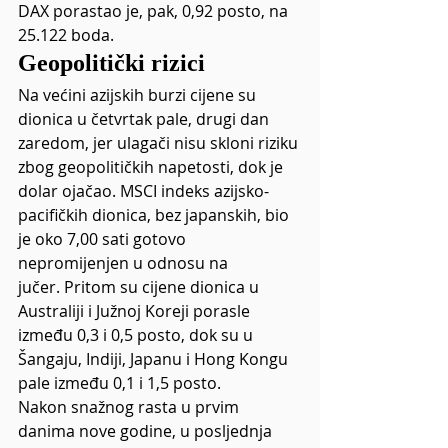
DAX porastao je, pak, 0,92 posto, na 
25.122 boda.
Geopolitički rizici
Na većini azijskih burzi cijene su 
dionica u četvrtak pale, drugi dan 
zaredom, jer ulagači nisu skloni riziku 
zbog geopolitičkih napetosti, dok je 
dolar ojačao. MSCI indeks azijsko-
pacifičkih dionica, bez japanskih, bio 
je oko 7,00 sati gotovo 
nepromijenjen u odnosu na 
jučer. Pritom su cijene dionica u 
Australiji i Južnoj Koreji porasle 
između 0,3 i 0,5 posto, dok su u 
Šangaju, Indiji, Japanu i Hong Kongu 
pale između 0,1 i 1,5 posto. 
Nakon snažnog rasta u prvim 
danima nove godine, u posljednja 