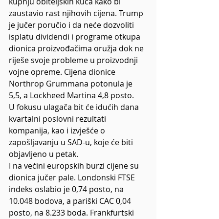
kupnju obiteljskih kuća kako bi 
zaustavio rast njihovih cijena. Trump 
je jučer poručio i da neće dozvoliti 
isplatu dividendi i programe otkupa 
dionica proizvođačima oružja dok ne 
riješe svoje probleme u proizvodnji 
vojne opreme. Cijena dionice 
Northrop Grummana potonula je 
5,5, a Lockheed Martina 4,8 posto.
U fokusu ulagača bit će idućih dana 
kvartalni poslovni rezultati 
kompanija, kao i izvješće o 
zapošljavanju u SAD-u, koje će biti 
objavljeno u petak.
I na većini europskih burzi cijene su 
dionica jučer pale. Londonski FTSE 
indeks oslabio je 0,74 posto, na 
10.048 bodova, a pariški CAC 0,04 
posto, na 8.233 boda. Frankfurtski 