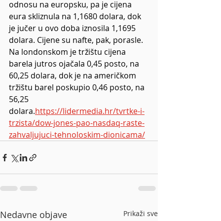
odnosu na europsku, pa je cijena 
eura skliznula na 1,1680 dolara, dok 
je jučer u ovo doba iznosila 1,1695 
dolara. Cijene su nafte, pak, porasle. 
Na londonskom je tržištu cijena 
barela jutros ojačala 0,45 posto, na 
60,25 dolara, dok je na američkom 
tržištu barel poskupio 0,46 posto, na 
56,25 
dolara.
https://lidermedia.hr/tvrtke-i-
trzista/dow-jones-pao-nasdaq-raste-
zahvaljujuci-tehnoloskim-dionicama/
Nedavne objave
Prikaži sve