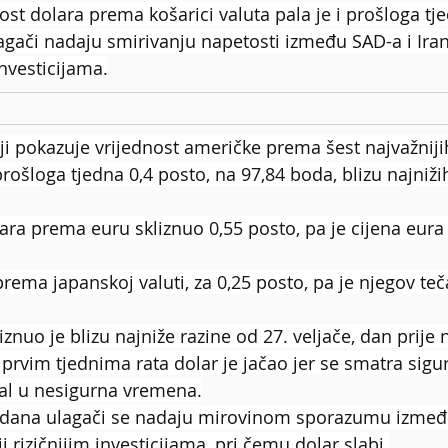
t dolara prema košarici valuta pala je i prošloga tj
agači nadaju smirivanju napetosti između SAD-a i Iran
investicijama.
ji pokazuje vrijednost američke prema šest najvažnijih
prošloga tjedna 0,4 posto, na 97,84 boda, blizu najniži
lara prema euru skliznuo 0,55 posto, pa je cijena eur
prema japanskoj valuti, za 0,25 posto, pa je njegov teč
iznuo je blizu najniže razine od 27. veljače, dan prije
U prvim tjednima rata dolar je jačao jer se smatra sigu
tal u nesigurna vremena.
jedana ulagači se nadaju mirovinom sporazumu izmeđ
ji rizičnijim investicijama, pri čemu dolar slabi.