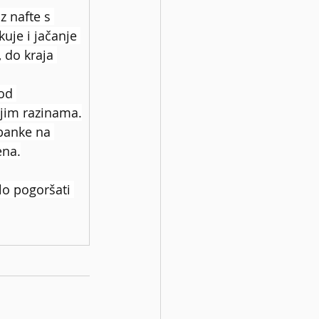
 nafte s 
uje i jačanje 
 do kraja 
od 
jim razinama.
banke na 
ena.
lo pogoršati 