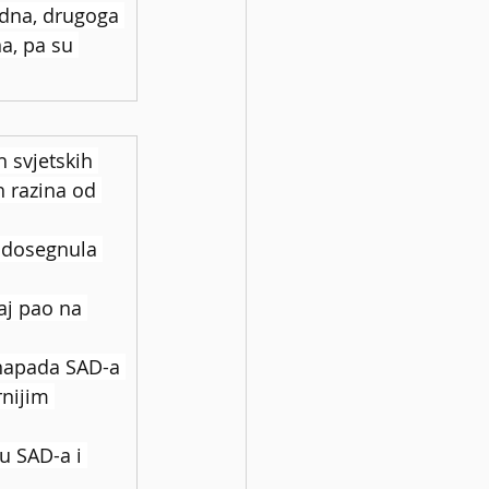
edna, drugoga 
a, pa su 
 svjetskih 
h razina od 
a dosegnula 
aj pao na 
 napada SAD-a 
rnijim 
u SAD-a i 