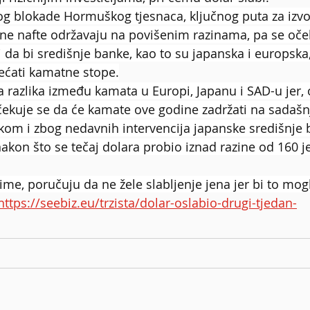
og blokade Hormuškog tjesnaca, ključnog puta za izvoz
jene nafte održavaju na povišenim razinama, pa se oček
či da bi središnje banke, kao to su japanska i europska,
ćati kamatne stope.
a razlika između kamata u Europi, Japanu i SAD-u jer, 
ekuje se da će kamate ove godine zadržati na sadašn
skom i zbog nedavnih intervencija japanske središnje 
nakon što se tečaj dolara probio iznad razine od 160 j
aime, poručuju da ne žele slabljenje jena jer bi to mog
https://seebiz.eu/trzista/dolar-oslabio-drugi-tjedan-