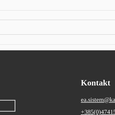
U prvom polugodištu hrvatski
Siem
izvoz porastao više od 10 posto
kvar
procv
Prema prvim podacima
Autor
Državnog zavoda za statistiku,
indus
izvoz je iznosio 13,7 milijardi
Sieme
eura, a uvoz 24 milijarde eura
kvart
Ukupan izvoz Republike
očeki
Hrvatske u prvih šest mjeseci
poslo
ove godine, prema prvim
godin
podacima
Kontakt
ea.sistem@ka
+385(0)4741