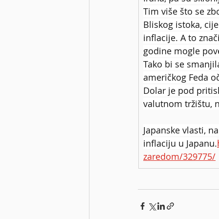
Tim više što se zb
Bliskog istoka, ci
inflacije. A to zna
godine mogle pove
Tako bi se smanjil
američkog Feda oč
Dolar je pod priti
valutnom tržištu, 
Japanske vlasti, n
inflaciju u Japanu.
zaredom/329775/