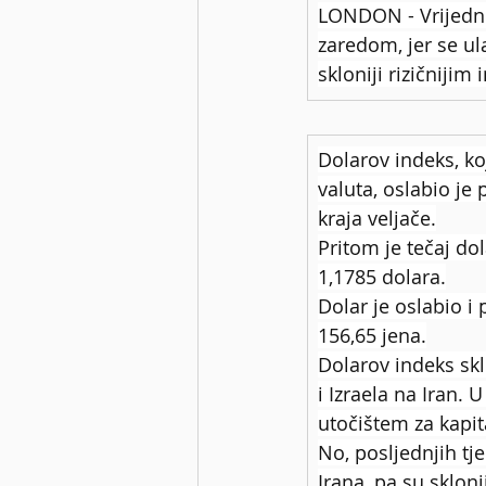
LONDON - Vrijednos
zaredom, jer se ul
skloniji rizičnijim 
Dolarov indeks, ko
valuta, oslabio je 
kraja veljače.
Pritom je tečaj do
1,1785 dolara.
Dolar je oslabio i 
156,65 jena.
Dolarov indeks skl
i Izraela na Iran. 
utočištem za kapi
No, posljednjih t
Irana, pa su skloni