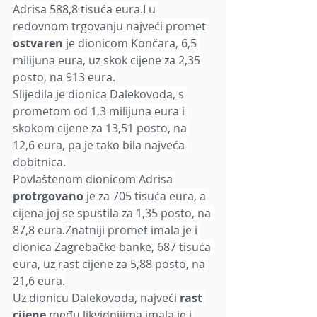
Adrisa 588,8 tisuća eura.I u 
redovnom trgovanju najveći promet 
ostvaren 
je dionicom Končara, 6,5 
milijuna eura, uz skok cijene za 2,35 
posto, na 913 eura.
Slijedila je dionica Dalekovoda, s 
prometom od 1,3 milijuna eura i 
skokom cijene za 13,51 posto, na 
12,6 eura, pa je tako bila najveća 
dobitnica.
Povlaštenom dionicom Adrisa 
protrgovano 
je za 705 tisuća eura, a 
cijena joj se spustila za 1,35 posto, na 
87,8 eura.Znatniji promet imala je i 
dionica Zagrebačke banke, 687 tisuća 
eura, uz rast cijene za 5,88 posto, na 
21,6 eura.
Uz dionicu Dalekovoda, najveći 
rast 
cijene
 među likvidnijima imala je i 