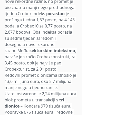
nove rekordne razine, no promet je 
bio znatno manji nego prethodnoga 
tjedna.Crobex indeks 
porastao 
je 
prošloga tjedna 1,37 posto, na 4.143 
boda, a Crobex10 za 0,77 posto, na 
2.677 bodova. Oba indeksa porasla 
su sedmi tjedan zaredom i 
dosegnula nove rekordne 
razine.Među 
sektorskim indeksima
, 
najviše je skočio Crobexkonstrukt, za 
3,45 posto, dok je najviše pao 
Crobexturist, za 2,01 posto.
Redovni promet dionicama iznosio je 
13,6 milijuna eura, oko 5,7 milijuna 
manje nego u tjednu ranije.
Uz to, ostvareno je 2,24 milijuna eura 
blok prometa u transakciji s 
tri 
dionice
 – Končara 979 tisuća eura, 
Podravke 675 tisuća eura i redovne 