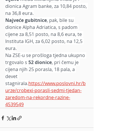
dionica Agram banke, za 10,84 posto, 
na 36,8 eura.
Najveće gubitnice
, pak, bile su 
dionice Alpha Adriatica, s padom 
cijene za 8,51 posto, na 8,6 eura, te 
Instituta IGH, za 6,02 posto, na 12,5 
eura.
Na ZSE-u se prošloga tjedna ukupno 
trgovalo s
 52 dionice
, pri čemu je 
cijena njih 25 porasla, 18 pala, a 
devet 
stagnirala.
https://www.poslovni.hr/b
urze/crobexi-porasli-sedmi-tjedan-
zaredom-na-rekordne-razine-
4539549