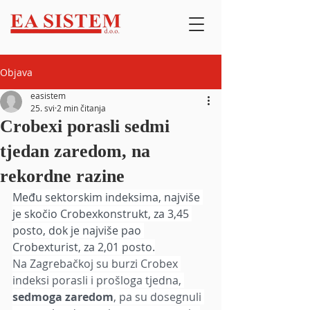
Objava
easistem
25. svi
2 min čitanja
Crobexi porasli sedmi
tjedan zaredom, na
rekordne razine
Među sektorskim indeksima, najviše 
je skočio Crobexkonstrukt, za 3,45 
posto, dok je najviše pao 
Crobexturist, za 2,01 posto.
Na Zagrebačkoj su burzi Crobex 
indeksi porasli i prošloga tjedna, 
sedmoga zaredom
, pa su dosegnuli 