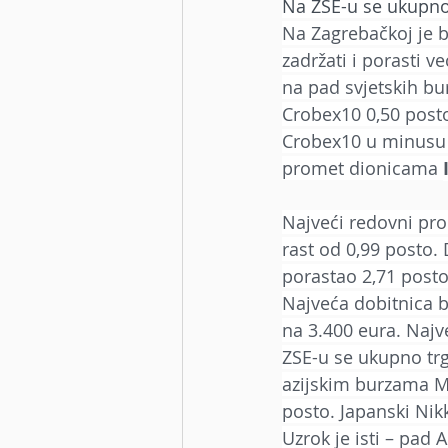
Na ZSE-u se ukupno t
Na Zagrebačkoj je b
zadržati i porasti ve
na pad svjetskih bu
Crobex10 0,50 posto
Crobex10 u minusu 0
promet dionicama 
Najveći redovni pr
rast od 0,99 posto. 
porastao 2,71 posto
Najveća dobitnica b
na 3.400 eura. Najv
ZSE-u se ukupno trgo
azijskim burzama MS
posto. Japanski Nik
Uzrok je isti – pad