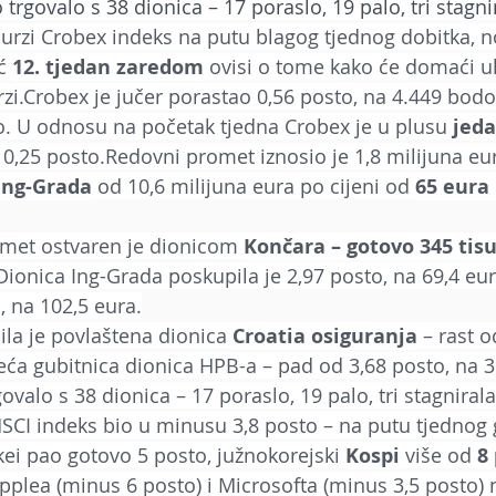
rgovalo s 38 dionica – 17 poraslo, 19 palo, tri stagni
urzi Crobex indeks na putu blagog tjednog dobitka, no
ć 
12. tjedan zaredom
 ovisi o tome kako će domaći ul
rzi.Crobex je jučer porastao 0,56 posto, na 4.449 bodo
. U odnosu na početak tjedna Crobex je u plusu 
jed
,25 posto.Redovni promet iznosio je 1,8 milijuna eur
Ing-Grada
 od 10,6 milijuna eura po cijeni od 
65 eura 
omet ostvaren je dionicom 
Končara – gotovo 345 tis
Dionica Ing-Grada poskupila je 2,97 posto, na 69,4 eur
, na 102,5 eura.
ila je povlaštena dionica 
Croatia osiguranja
 – rast o
eća gubitnica dionica HPB-a – pad od 3,68 posto, na 3
valo s 38 dionica – 17 poraslo, 19 palo, tri stagnirala
CI indeks bio u minusu 3,8 posto – na putu tjednog g
kei pao gotovo 5 posto, južnokorejski 
Kospi
 više od 
8
 Applea (minus 6 posto) i Microsofta (minus 3,5 posto)