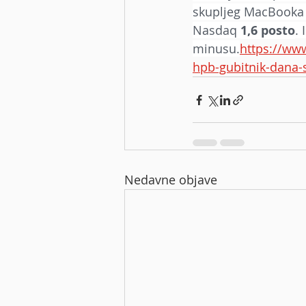
skupljeg MacBooka i
Nasdaq 
1,6 posto
. 
minusu.
https://www
hpb-gubitnik-dana
Nedavne objave