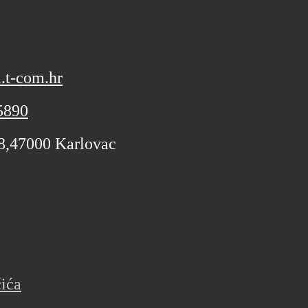
.t-com.hr
5890
 8,47000 Karlovac
čića