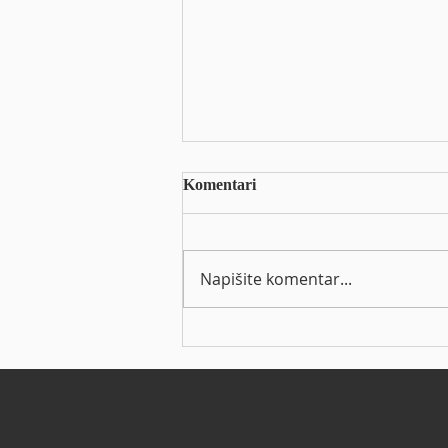
Arena Hospitality Group d.d. -
Komentari
Informacija o stjecanju
vlastitih dionica
https://eho.zse.hr/obavijesti-
izdavatelja/view/68300
Napišite komentar...