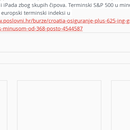
 iPada zbog skupih čipova. Terminski S&P 500 u minu
I europski terminski indeksi u 
.poslovni.hr/burze/croatia-osiguranje-plus-625-ing-g
-s-minusom-od-368-posto-4544587