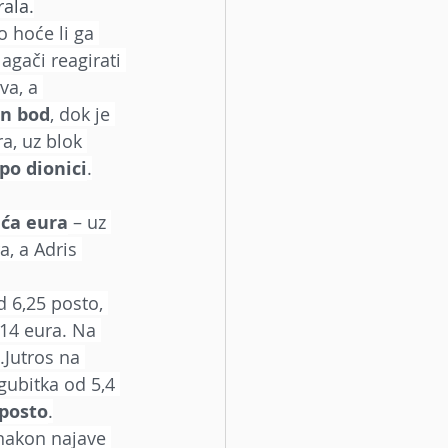
rala.
 hoće li ga 
agači reagirati 
va, a 
an bod
, dok je 
a, uz blok 
po dionici
.
uća eura
 – uz 
a, a Adris 
d 6,25 posto, 
14 eura. Na 
.Jutros na 
ubitka od 5,4 
 posto
.
 nakon najave 