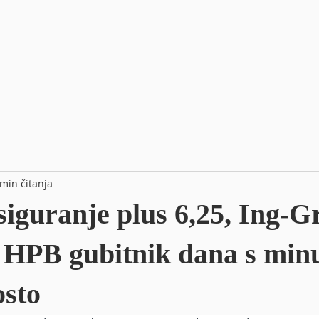
 min čitanja
siguranje plus 6,25, Ing-G
, HPB gubitnik dana s mi
osto