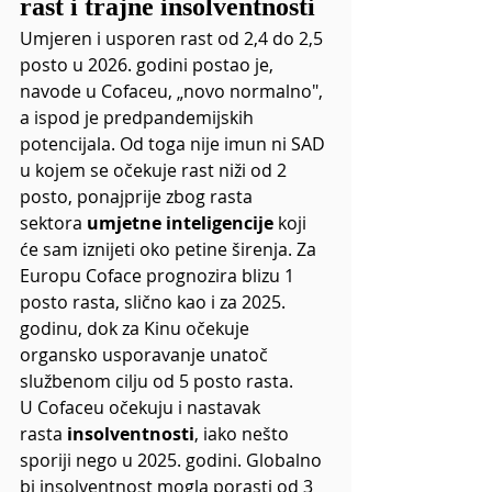
rast i trajne insolventnosti
Umjeren i usporen rast od 2,4 do 2,5 
posto u 2026. godini postao je, 
navode u Cofaceu, „novo normalno", 
a ispod je predpandemijskih 
potencijala. Od toga nije imun ni SAD 
u kojem se očekuje rast niži od 2 
posto, ponajprije zbog rasta 
sektora 
umjetne inteligencije
 koji 
će sam iznijeti oko petine širenja. Za 
Europu Coface prognozira blizu 1 
posto rasta, slično kao i za 2025. 
godinu, dok za Kinu očekuje 
organsko usporavanje unatoč 
službenom cilju od 5 posto rasta.
U Cofaceu očekuju i nastavak 
rasta 
insolventnosti
, iako nešto 
sporiji nego u 2025. godini. Globalno 
bi insolventnost mogla porasti od 3 