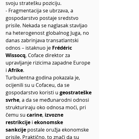
svoju stratešku poziciju.
- Fragmentacija se ubrzava, a 
gospodarstvo postaje sredstvo 
prisile. Nekada se naglasak stavljao 
na heterogenost globalnog Juga, no 
danas zabrinjava transatlantski 
odnos – istaknuo je 
Frédéric 
Wissocq
, Coface direktor za 
upravljanje rizicima zapadne Europe 
i 
Afrike
.
Turbulentna godina pokazala je, 
ocijenili su u Cofaceu, da se 
gospodarstvo koristi u 
geostrateške 
svrhe
, a da se međunarodni odnosi 
strukturiraju oko odnosa moći, pri 
čemu su 
carine
, 
izvozne 
restrikcije
 i 
ekonomske 
sankcije
 postale oružja ekonomske 
prisile. Praktično, to znači da su 