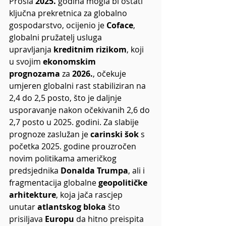
Prošla 
2025.
 godina mogla bi ostati 
ključna prekretnica za globalno 
gospodarstvo, ocijenio je 
Coface
, 
globalni pružatelj usluga 
upravljanja 
kreditnim rizikom
, koji 
u svojim 
ekonomskim 
prognozama
 za 
2026.
, očekuje 
umjeren globalni rast stabiliziran na 
2,4 do 2,5 posto, što je daljnje 
usporavanje nakon očekivanih 2,6 do 
2,7 posto u 2025. godini. Za slabije 
prognoze zaslužan je 
carinski šok
 s 
početka 2025. godine prouzročen 
novim politikama američkog 
predsjednika 
Donalda Trumpa
, ali i 
fragmentacija globalne 
geopolitičke 
arhitekture
, koja jača rascjep 
unutar 
atlantskog bloka
 što 
prisiljava 
Europu
 da hitno preispita 