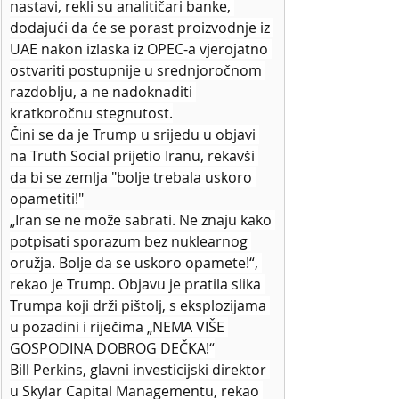
nastavi, rekli su analitičari banke, 
dodajući da će se porast proizvodnje iz 
UAE nakon izlaska iz OPEC-a vjerojatno 
ostvariti postupnije u srednjoročnom 
razdoblju, a ne nadoknaditi 
kratkoročnu stegnutost.
Čini se da je Trump u srijedu u objavi 
na Truth Social prijetio Iranu, rekavši 
da bi se zemlja "bolje trebala uskoro 
opametiti!"
„Iran se ne može sabrati. Ne znaju kako 
potpisati sporazum bez nuklearnog 
oružja. Bolje da se uskoro opamete!“, 
rekao je Trump. Objavu je pratila slika 
Trumpa koji drži pištolj, s eksplozijama 
u pozadini i riječima „NEMA VIŠE 
GOSPODINA DOBROG DEČKA!“
Bill Perkins, glavni investicijski direktor 
u Skylar Capital Managementu, rekao 