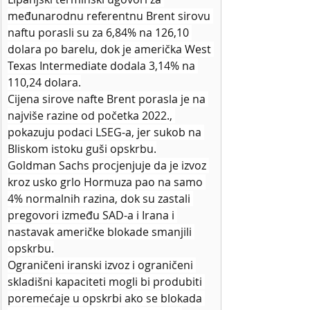
međunarodnu referentnu Brent sirovu 
naftu porasli su za 6,84% na 126,10 
dolara po barelu, dok je američka West 
Texas Intermediate dodala 3,14% na 
110,24 dolara.
Cijena sirove nafte Brent porasla je na 
najviše razine od početka 2022., 
pokazuju podaci LSEG-a, jer sukob na 
Bliskom istoku guši opskrbu.
Goldman Sachs procjenjuje da je izvoz 
kroz usko grlo Hormuza pao na samo 
4% normalnih razina, dok su zastali 
pregovori između SAD-a i Irana i 
nastavak američke blokade smanjili 
opskrbu.
Ograničeni iranski izvoz i ograničeni 
skladišni kapaciteti mogli bi produbiti 
poremećaje u opskrbi ako se blokada 