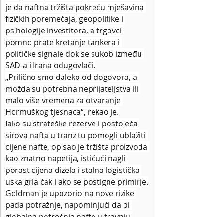
je da naftna tržišta pokreću mješavina 
fizičkih poremećaja, geopolitike i 
psihologije investitora, a trgovci 
pomno prate kretanje tankera i 
političke signale dok se sukob između 
SAD-a i Irana odugovlači.
„Prilično smo daleko od dogovora, a 
možda su potrebna neprijateljstva ili 
malo više vremena za otvaranje 
Hormuškog tjesnaca“, rekao je.
Iako su strateške rezerve i postojeća 
sirova nafta u tranzitu pomogli ublažiti 
cijene nafte, opisao je tržišta proizvoda 
kao znatno napetija, ističući nagli 
porast cijena dizela i stalna logistička 
uska grla čak i ako se postigne primirje.
Goldman je upozorio na nove rizike 
pada potražnje, napominjući da bi 
globalna potrošnja nafte u travnju 