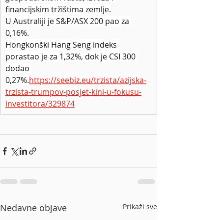
financijskim tržištima zemlje.
U Australiji je S&P/ASX 200 pao za 
0,16%.
Hongkonški Hang Seng indeks 
porastao je za 1,32%, dok je CSI 300 
dodao 
0,27%.
https://seebiz.eu/trzista/azijska-
trzista-trumpov-posjet-kini-u-fokusu-
investitora/329874
Nedavne objave
Prikaži sve