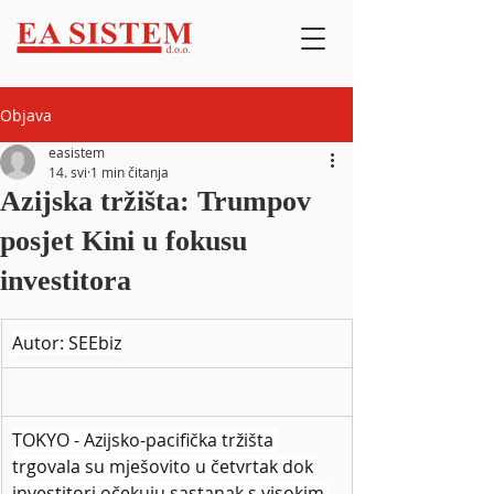
Objava
easistem
14. svi
1 min čitanja
Azijska tržišta: Trumpov
posjet Kini u fokusu
investitora
Autor: SEEbiz
TOKYO - Azijsko-pacifička tržišta 
trgovala su mješovito u četvrtak dok 
investitori očekuju sastanak s visokim 