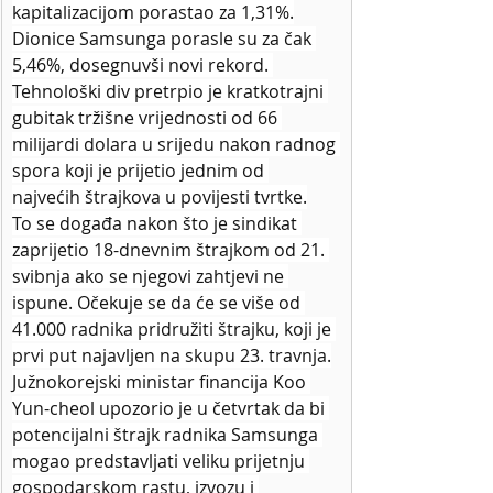
kapitalizacijom porastao za 1,31%.
Dionice Samsunga porasle su za čak 
5,46%, dosegnuvši novi rekord. 
Tehnološki div pretrpio je kratkotrajni 
gubitak tržišne vrijednosti od 66 
milijardi dolara u srijedu nakon radnog 
spora koji je prijetio jednim od 
najvećih štrajkova u povijesti tvrtke.
To se događa nakon što je sindikat 
zaprijetio 18-dnevnim štrajkom od 21. 
svibnja ako se njegovi zahtjevi ne 
ispune. Očekuje se da će se više od 
41.000 radnika pridružiti štrajku, koji je 
prvi put najavljen na skupu 23. travnja.
Južnokorejski ministar financija Koo 
Yun-cheol upozorio je u četvrtak da bi 
potencijalni štrajk radnika Samsunga 
mogao predstavljati veliku prijetnju 
gospodarskom rastu, izvozu i 