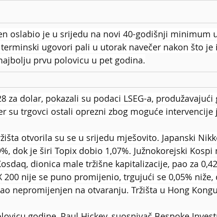
en oslabio je u srijedu na novi 40-godišnji minimum 
terminski ugovori pali u utorak navečer nakon što je 
 najbolju prvu polovicu u pet godina.
28 za dolar, pokazali su podaci LSEG-a, produžavajući g
er su trgovci ostali oprezni zbog moguće intervencije 
ržišta otvorila su se u srijedu mješovito. Japanski Nikk
9%, dok je širi Topix dobio 1,07%. Južnokorejski Kosp
 Kosdaq, dionica male tržišne kapitalizacije, pao za 0,4
 200 nije se puno promijenio, trgujući se 0,05% niže, 
tao nepromijenjen na otvaranju. Tržišta u Hong Kongu
olovicu godine, Paul Hickey, suosnivač Bespoke Inves