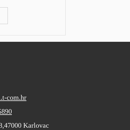
: SEEbiz TOKYO - U Aziji je
ski Nikkei 225 pao za
, dok je Topix lagano
tao. Kospi je pao za 1,84%
varanju, dok je Kosdaq
tržišne kapitalizacije dobio
. Australski r
.t-com.hr
5890
 8,47000 Karlovac