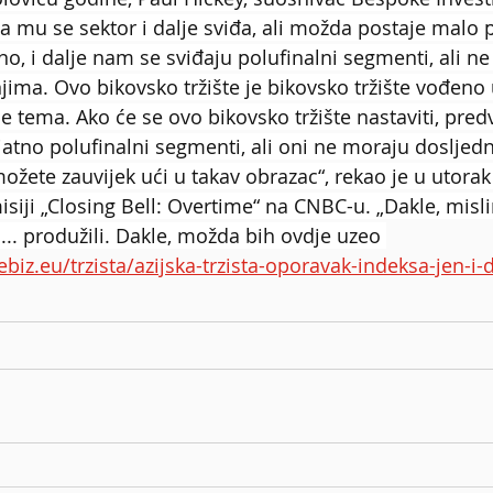
a mu se sektor i dalje sviđa, ali možda postaje malo p
, i dalje nam se sviđaju polufinalni segmenti, ali ne 
jima. Ovo bikovsko tržište je bikovsko tržište vođen
je tema. Ako će se ovo bikovsko tržište nastaviti, pred
ojatno polufinalni segmenti, ali oni ne moraju dosljed
možete zauvijek ući u takav obrazac“, rekao je u utorak
siji „Closing Bell: Overtime“ na CNBC-u. „Dakle, misl
. produžili. Dakle, možda bih ovdje uzeo 
ebiz.eu/trzista/azijska-trzista-oporavak-indeksa-jen-i-d