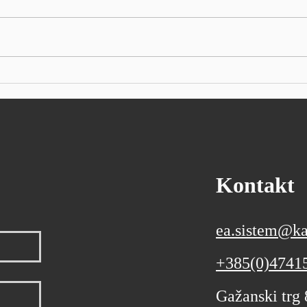
Autor: SEEbiz NEW YORK - S&P
Autor
500 u srijedu se nije puno
japan
promijenio, povlačeći se s
0,51%
rekordnih visina postavljenih
poras
ranije tijekom dana, opterećen
na ot
padom nekih glavnih
male 
tehnoloških dionica. Dow Jones
0,15%
Indus
Kontakt
ea.sistem@ka
+385(0)4741
Gažanski trg