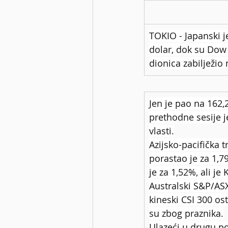
TOKIO - Japanski j
dolar, dok su Dow 
dionica zabilježio
Jen je pao na 162,
prethodne sesije j
vlasti.
Azijsko-pacifička t
porastao je za 1,7
je za 1,52%, ali je
Australski S&P/ASX
kineski CSI 300 os
su zbog praznika.
Ulazeći u drugu p