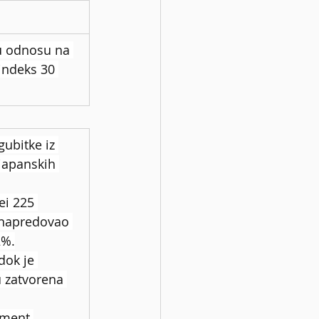
u odnosu na 
indeks 30 
ubitke iz 
japanskih 
ei 225 
i napredovao 
2%.
dok je 
 zatvorena 
tment 