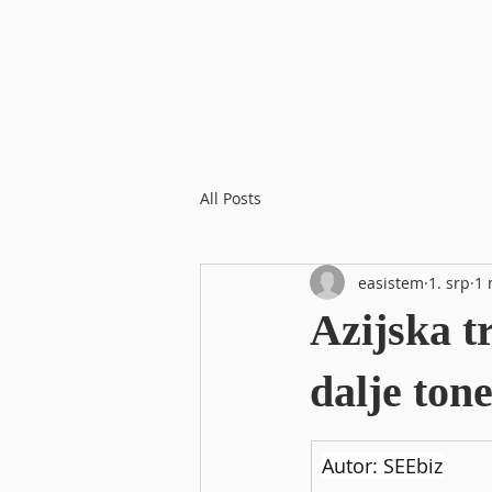
All Posts
easistem
1. srp
1 
Azijska t
dalje ton
Autor: SEEbiz