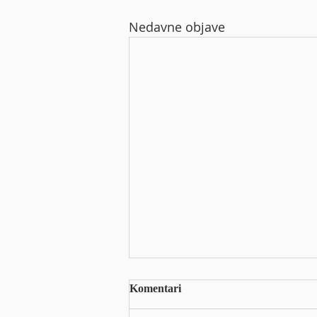
Nedavne objave
Arena Hospitality Group d.d. -
Komentari
Informacija o stjecanju
vlastitih dionica