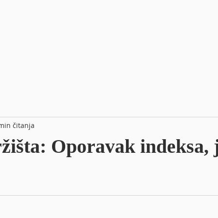
min čitanja
ržišta: Oporavak indeksa, j
e