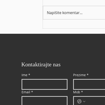
https://eho.zse.hr/obavijesti-
izdavatelja/view/68300
Napišite komentar...
Kontaktirajte nas
Ime
*
Prezime
*
Email
*
Mob
*