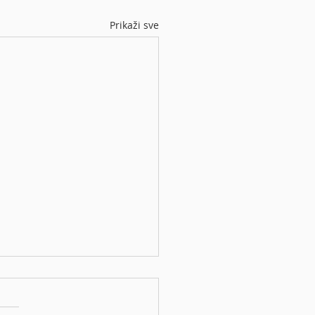
Prikaži sve
ka tržišta: Indeksi
u, tehnološki sektor opet
nusu