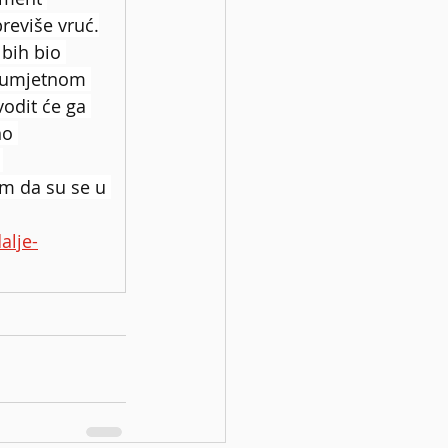
reviše vruć.
bih bio 
o umjetnom 
vodit će ga 
no 
 
im da su se u 
alje-