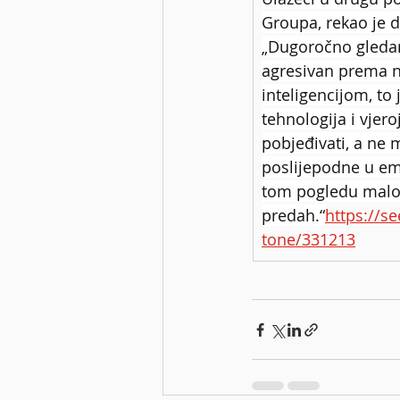
Groupa, rekao je d
„Dugoročno gledano
agresivan prema n
inteligencijom, to 
tehnologija i vjer
pobjeđivati, a ne 
poslijepodne u emi
tom pogledu malo..
predah.“
https://se
tone/331213