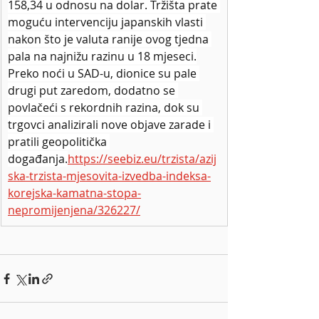
158,34 u odnosu na dolar. Tržišta prate 
moguću intervenciju japanskih vlasti 
nakon što je valuta ranije ovog tjedna 
pala na najnižu razinu u 18 mjeseci.
Preko noći u SAD-u, dionice su pale 
drugi put zaredom, dodatno se 
povlačeći s rekordnih razina, dok su 
trgovci analizirali nove objave zarade i 
pratili geopolitička 
događanja.
https://seebiz.eu/trzista/azij
ska-trzista-mjesovita-izvedba-indeksa-
korejska-kamatna-stopa-
nepromijenjena/326227/