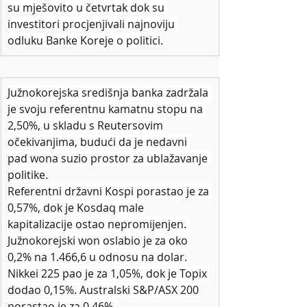
su mješovito u četvrtak dok su 
investitori procjenjivali najnoviju 
odluku Banke Koreje o politici.
Južnokorejska središnja banka zadržala 
je svoju referentnu kamatnu stopu na 
2,50%, u skladu s Reutersovim 
očekivanjima, budući da je nedavni 
pad wona suzio prostor za ublažavanje 
politike.
Referentni državni Kospi porastao je za 
0,57%, dok je Kosdaq male 
kapitalizacije ostao nepromijenjen. 
Južnokorejski won oslabio je za oko 
0,2% na 1.466,6 u odnosu na dolar.
Nikkei 225 pao je za 1,05%, dok je Topix 
dodao 0,15%. Australski S&P/ASX 200 
porastao je za 0,46%.