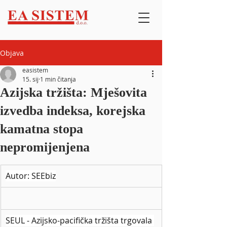
Objava
easistem
15. sij
1 min čitanja
Azijska tržišta: Mješovita
izvedba indeksa, korejska
kamatna stopa
nepromijenjena
Autor: SEEbiz
SEUL - Azijsko-pacifička tržišta trgovala 