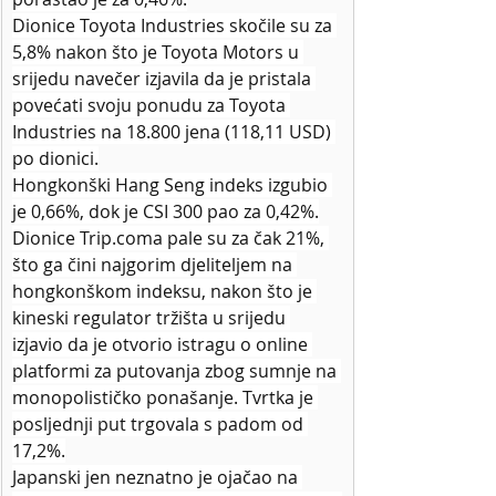
Dionice Toyota Industries skočile su za 
5,8% nakon što je Toyota Motors u 
srijedu navečer izjavila da je pristala 
povećati svoju ponudu za Toyota 
Industries na 18.800 jena (118,11 USD) 
po dionici.
Hongkonški Hang Seng indeks izgubio 
je 0,66%, dok je CSI 300 pao za 0,42%.
Dionice Trip.coma pale su za čak 21%, 
što ga čini najgorim djeliteljem na 
hongkonškom indeksu, nakon što je 
kineski regulator tržišta u srijedu 
izjavio da je otvorio istragu o online 
platformi za putovanja zbog sumnje na 
monopolističko ponašanje. Tvrtka je 
posljednji put trgovala s padom od 
17,2%.
Japanski jen neznatno je ojačao na 