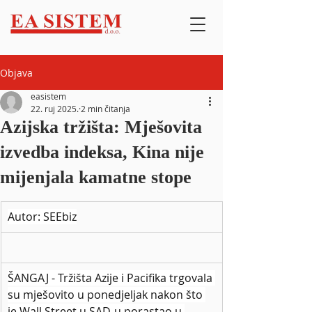
Objava
easistem
22. ruj 2025.
2 min čitanja
Azijska tržišta: Mješovita
izvedba indeksa, Kina nije
mijenjala kamatne stope
Autor: SEEbiz
ŠANGAJ - Tržišta Azije i Pacifika trgovala 
su mješovito u ponedjeljak nakon što 
je Wall Street u SAD-u porastao u 