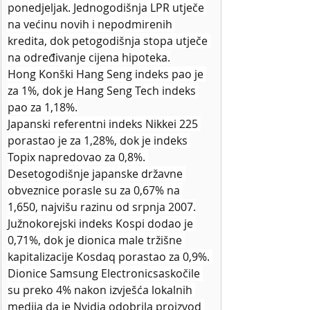
ponedjeljak. Jednogodišnja LPR utječe 
na većinu novih i nepodmirenih 
kredita, dok petogodišnja stopa utječe 
na određivanje cijena hipoteka.
Hong Konški Hang Seng indeks pao je 
za 1%, dok je Hang Seng Tech indeks 
pao za 1,18%.
Japanski referentni indeks Nikkei 225 
porastao je za 1,28%, dok je indeks 
Topix napredovao za 0,8%. 
Desetogodišnje japanske državne 
obveznice porasle su za 0,67% na 
1,650, najvišu razinu od srpnja 2007.
Južnokorejski indeks Kospi dodao je 
0,71%, dok je dionica male tržišne 
kapitalizacije Kosdaq porastao za 0,9%. 
Dionice Samsung Electronicsaskočile 
su preko 4% nakon izvješća lokalnih 
medija da je Nvidia odobrila proizvod 