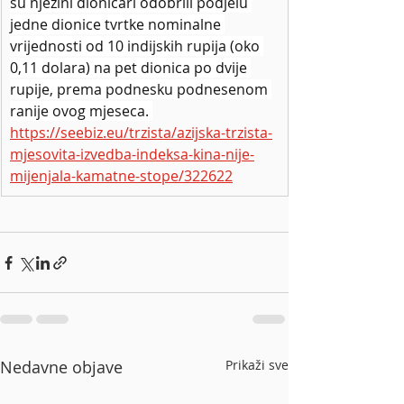
su njezini dioničari odobrili podjelu 
jedne dionice tvrtke nominalne 
vrijednosti od 10 indijskih rupija (oko 
0,11 dolara) na pet dionica po dvije 
rupije, prema podnesku podnesenom 
ranije ovog mjeseca. 
https://seebiz.eu/trzista/azijska-trzista-
mjesovita-izvedba-indeksa-kina-nije-
mijenjala-kamatne-stope/322622
Nedavne objave
Prikaži sve