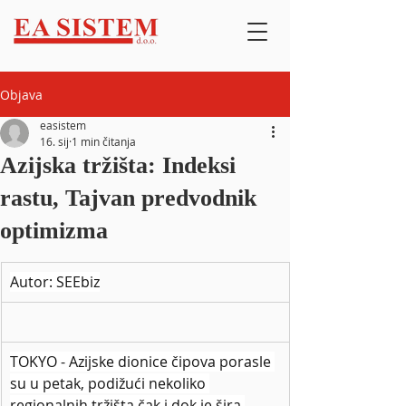
Objava
easistem
16. sij
1 min čitanja
Azijska tržišta: Indeksi
rastu, Tajvan predvodnik
optimizma
Autor: SEEbiz
TOKYO - Azijske dionice čipova porasle 
su u petak, podižući nekoliko 
regionalnih tržišta čak i dok je šira 