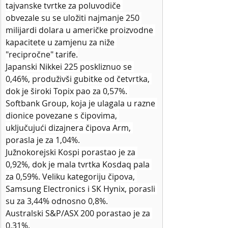
tajvanske tvrtke za poluvodiče 
obvezale su se uložiti najmanje 250 
milijardi dolara u američke proizvodne 
kapacitete u zamjenu za niže 
"recipročne" tarife.
Japanski Nikkei 225 poskliznuo se 
0,46%, produživši gubitke od četvrtka, 
dok je široki Topix pao za 0,57%. 
Softbank Group, koja je ulagala u razne 
dionice povezane s čipovima, 
uključujući dizajnera čipova Arm, 
porasla je za 1,04%.
Južnokorejski Kospi porastao je za 
0,92%, dok je mala tvrtka Kosdaq pala 
za 0,59%. Veliku kategoriju čipova, 
Samsung Electronics i SK Hynix, porasli 
su za 3,44% odnosno 0,8%.
Australski S&P/ASX 200 porastao je za 
0,31%.