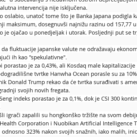
valutna intervencija nije isključena.
lo oslabio, unatoč tome što je Banka Japana podigla 
nji maksimum, dosegnuvši najnižu razinu od 157,77 
o je ojačao u ponedjeljak i utorak. Posljednji put se t
 da fluktuacije japanske valute ne odražavaju ekono
ući ih kao "spekulativne".
i porastao je za 0,43%, ali Kosdaq male kapitalizacije 
odogradilišne tvrtke Hanwha Ocean porasle su za 10% 
nik Donald Trump rekao da će tvrtka surađivati s ame
adnji svojih novih fregata.
eng indeks porastao je za 0,1%, dok je CSI 300 konti
.
li igrači zapalili su hongkonško tržište na svom debiju
ealth Corporation i Nuobikan Artificial Intelligence 
 odnosno 323% nakon svojih snažnih, iako malih, inici