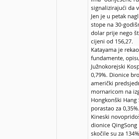
signalizirajući da 
Jen je u petak nag
stope na 30-godiš
dolar prije nego št
cijeni od 156,27.
Katayama je rekao
fundamente, opisuj
Južnokorejski Kosp
0,79%. Dionice br
američki predsjed
mornaricom na izgr
Hongkonški Hang S
porastao za 0,35%
Kineski novopridoš
dionice QingSong H
skočile su za 134%