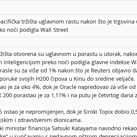
acifička tržišta uglavnom rastu nakon što je trgovin
ko noći podigla Wall Street
tržišta otvorena su uglavnom u porastu u utorak, nakon
 inteligencijom preko noći podigla glavne indekse Wa
rasle su za više od 1% nakon što je Reuters objavio da
sporuke svojih H200 čipova u Kinu do sredine veljače.
ao je za oko 4%, dok je Oracle napredovao za više od
 200 porastao je za 1,11% i na putu je četvrtog dana
5 ostao je nepromijenjen, dok je široki Topix dobio 0,
jskim i zdravstvenim dionicama.
ki ministar financija Satsuki Katayama navodno rekao
uke" u suočavanju s nedavnom oštrom deprecijacijom 