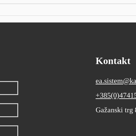
rekordnih visina postavljenih
poras
ranije tijekom dana, opterećen
na ot
padom nekih glavnih
male 
tehnoloških dionica. Dow Jones
0,15%
Indus
Kontakt
ea.sistem@ka
+385(0)4741
Gažanski trg