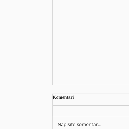
Arena Hospitality Group d.d. -
Komentari
Informacija o stjecanju
vlastitih dionica
https://eho.zse.hr/obavijesti-
izdavatelja/view/68300
Napišite komentar...