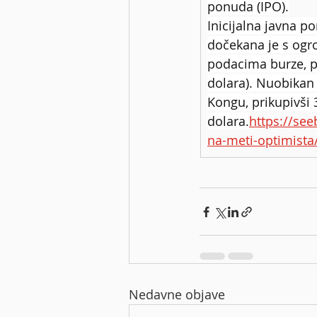
ponuda (IPO).
Inicijalna javna 
dočekana je s ogr
podacima burze, p
dolara). Nuobikan 
Kongu, prikupivši
dolara.
https://see
na-meti-optimista
Nedavne objave