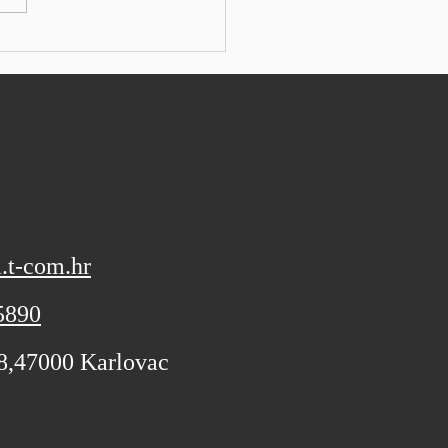
tao. Kospi je pao za 1,84%
varanju, dok je Kosdaq
tržišne kapitalizacije dobio
. Australski r
.t-com.hr
5890
 8,47000 Karlovac