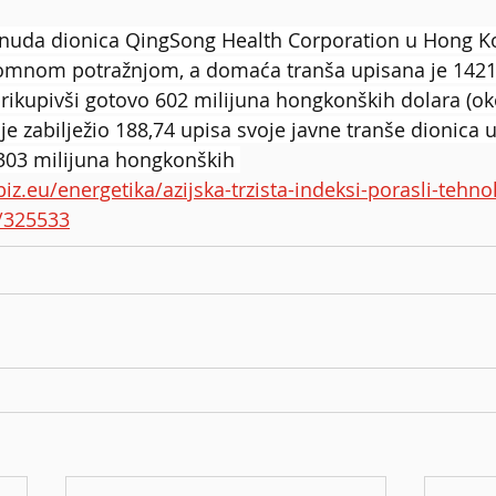
ponuda dionica QingSong Health Corporation u Hong K
omnom potražnjom, a domaća tranša upisana je 1421
rikupivši gotovo 602 milijuna hongkonških dolara (ok
je zabilježio 188,74 upisa svoje javne tranše dionica 
 303 milijuna hongkonških 
biz.eu/energetika/azijska-trzista-indeksi-porasli-tehno
/325533