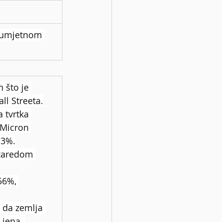
a umjetnom 
 što je 
ll Streeta.
 tvrtka 
 Micron 
 3%.
 zaredom 
56%, 
 da zemlja 
jena, 