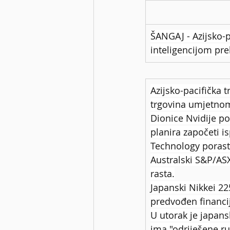
ŠANGAJ - Azijsko-p
inteligencijom pre
Azijsko-pacifička 
trgovina umjetnom
Dionice Nvidije po
planira započeti i
Technology porast
Australski S&P/ASX
rasta.
Japanski Nikkei 22
predvođen financi
U utorak je japans
ima "odriješene r