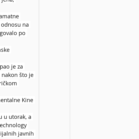
kamatne 
u odnosu na 
rgovalo po 
mske 
pao je za 
nakon što je 
ričkom 
nentalne Kine 
 u utorak, a 
Technology 
jalnih javnih 