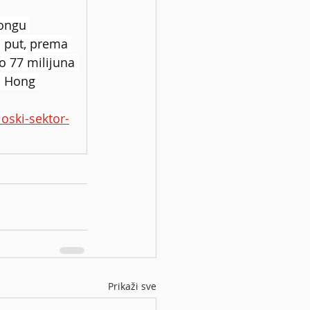
ongu 
 put, prema 
o 77 milijuna 
u Hong 
loski-sektor-
Prikaži sve