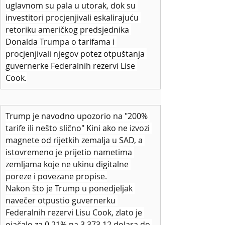
uglavnom su pala u utorak, dok su 
investitori procjenjivali eskalirajuću 
retoriku američkog predsjednika 
Donalda Trumpa o tarifama i 
procjenjivali njegov potez otpuštanja 
guvernerke Federalnih rezervi Lise 
Cook.
Trump je navodno upozorio na "200% 
tarife ili nešto slično" Kini ako ne izvozi 
magnete od rijetkih zemalja u SAD, a 
istovremeno je prijetio nametima 
zemljama koje ne ukinu digitalne 
poreze i povezane propise.
Nakon što je Trump u ponedjeljak 
navečer otpustio guvernerku 
Federalnih rezervi Lisu Cook, zlato je 
ojačalo za 0,21% na 3.373,12 dolara do 