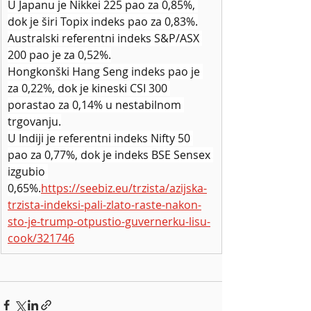
U Japanu je Nikkei 225 pao za 0,85%, 
dok je širi Topix indeks pao za 0,83%.
Australski referentni indeks S&P/ASX 
200 pao je za 0,52%.
Hongkonški Hang Seng indeks pao je 
za 0,22%, dok je kineski CSI 300 
porastao za 0,14% u nestabilnom 
trgovanju.
U Indiji je referentni indeks Nifty 50 
pao za 0,77%, dok je indeks BSE Sensex 
izgubio 
0,65%.
https://seebiz.eu/trzista/azijska-
trzista-indeksi-pali-zlato-raste-nakon-
sto-je-trump-otpustio-guvernerku-lisu-
cook/321746