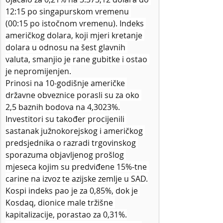
12:15 po singapurskom vremenu 
(00:15 po istočnom vremenu). Indeks 
američkog dolara, koji mjeri kretanje 
dolara u odnosu na šest glavnih 
valuta, smanjio je rane gubitke i ostao 
je nepromijenjen.
Prinosi na 10-godišnje američke 
državne obveznice porasli su za oko 
2,5 baznih bodova na 4,3023%.
Investitori su također procijenili 
sastanak južnokorejskog i američkog 
predsjednika o razradi trgovinskog 
sporazuma objavljenog prošlog 
mjeseca kojim su predviđene 15%-tne 
carine na izvoz te azijske zemlje u SAD.
Kospi indeks pao je za 0,85%, dok je 
Kosdaq, dionice male tržišne 
kapitalizacije, porastao za 0,31%.