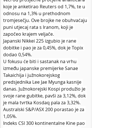
koje je anketirao Reuters od 1,7%, te u 
odnosu na 1,3% u prethodnom 
tromjesečju. Ove brojke ne obuhvaćaju 
puni utjecaj rata s Iranom, koji je 
započeo krajem veljače.
Japanski Nikkei 225 izgubio je rane 
dobitke i pao je za 0,45%, dok je Topix 
dodao 0,54%.
U fokusu će biti i sastanak na vrhu 
između japanske premijerke Sanae 
Takaichija i južnokorejskog 
predsjednika Lee Jae Myunga kasnije 
danas. Južnokorejski Kospi produžio je 
svoje rane gubitke, pavši za 3,12%, dok 
je mala tvrtka Kosdaq pala za 3,32%.
Australski S&P/ASX 200 porastao je za 
1,05%.
Indeks CSI 300 kontinentalne Kine pao 