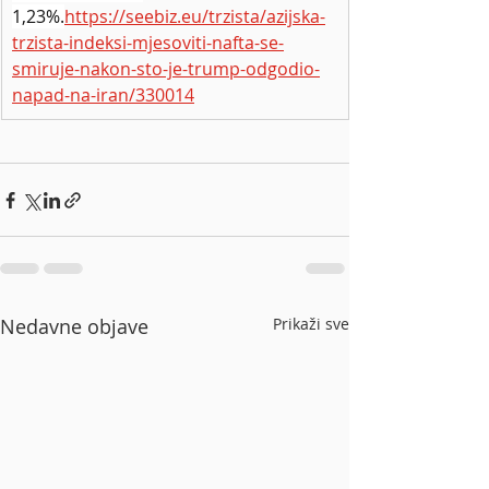
1,23%.
https://seebiz.eu/trzista/azijska-
trzista-indeksi-mjesoviti-nafta-se-
smiruje-nakon-sto-je-trump-odgodio-
napad-na-iran/330014
Nedavne objave
Prikaži sve