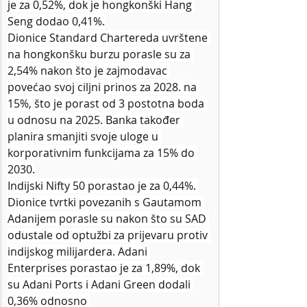
je za 0,52%, dok je hongkonški Hang 
Seng dodao 0,41%.
Dionice Standard Chartereda uvrštene 
na hongkonšku burzu porasle su za 
2,54% nakon što je zajmodavac 
povećao svoj ciljni prinos za 2028. na 
15%, što je porast od 3 postotna boda 
u odnosu na 2025. Banka također 
planira smanjiti svoje uloge u 
korporativnim funkcijama za 15% do 
2030.
Indijski Nifty 50 porastao je za 0,44%. 
Dionice tvrtki povezanih s Gautamom 
Adanijem porasle su nakon što su SAD 
odustale od optužbi za prijevaru protiv 
indijskog milijardera. Adani 
Enterprises porastao je za 1,89%, dok 
su Adani Ports i Adani Green dodali 
0,36% odnosno 