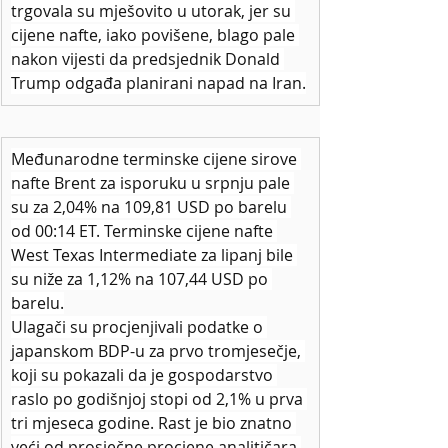
trgovala su mješovito u utorak, jer su 
cijene nafte, iako povišene, blago pale 
nakon vijesti da predsjednik Donald 
Trump odgađa planirani napad na Iran.
Međunarodne terminske cijene sirove 
nafte Brent za isporuku u srpnju pale 
su za 2,04% na 109,81 USD po barelu 
od 00:14 ET. Terminske cijene nafte 
West Texas Intermediate za lipanj bile 
su niže za 1,12% na 107,44 USD po 
barelu.
Ulagači su procjenjivali podatke o 
japanskom BDP-u za prvo tromjesečje, 
koji su pokazali da je gospodarstvo 
raslo po godišnjoj stopi od 2,1% u prva 
tri mjeseca godine. Rast je bio znatno 
veći od prosječne procjene analitičara 