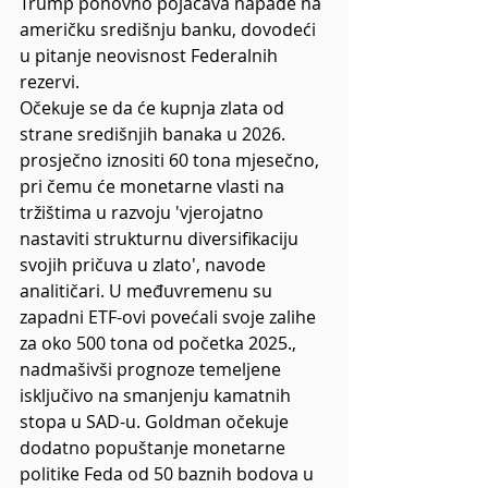
Trump ponovno pojačava napade na 
američku središnju banku, dovodeći 
u pitanje neovisnost Federalnih 
rezervi.
Očekuje se da će kupnja zlata od 
strane središnjih banaka u 2026. 
prosječno iznositi 60 tona mjesečno, 
pri čemu će monetarne vlasti na 
tržištima u razvoju 'vjerojatno 
nastaviti strukturnu diversifikaciju 
svojih pričuva u zlato', navode 
analitičari. U međuvremenu su 
zapadni ETF-ovi povećali svoje zalihe 
za oko 500 tona od početka 2025., 
nadmašivši prognoze temeljene 
isključivo na smanjenju kamatnih 
stopa u SAD-u. Goldman očekuje 
dodatno popuštanje monetarne 
politike Feda od 50 baznih bodova u 