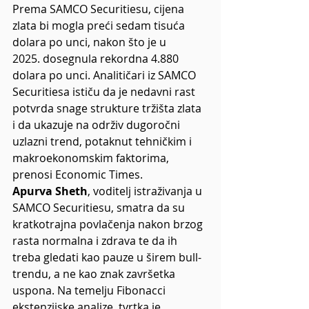
Prema SAMCO Securitiesu, cijena 
zlata bi mogla preći sedam tisuća 
dolara po unci, nakon što je u 
2025. dosegnula rekordna 4.880 
dolara po unci. Analitičari iz SAMCO 
Securitiesa ističu da je nedavni rast 
potvrda snage strukture tržišta zlata 
i da ukazuje na održiv dugoročni 
uzlazni trend, potaknut tehničkim i 
makroekonomskim faktorima, 
prenosi Economic Times.
Apurva Sheth
, voditelj istraživanja u 
SAMCO Securitiesu, smatra da su 
kratkotrajna povlačenja nakon brzog 
rasta normalna i zdrava te da ih 
treba gledati kao pauze u širem bull-
trendu, a ne kao znak završetka 
uspona. Na temelju Fibonacci 
ekstenzijske analize, tvrtka je 