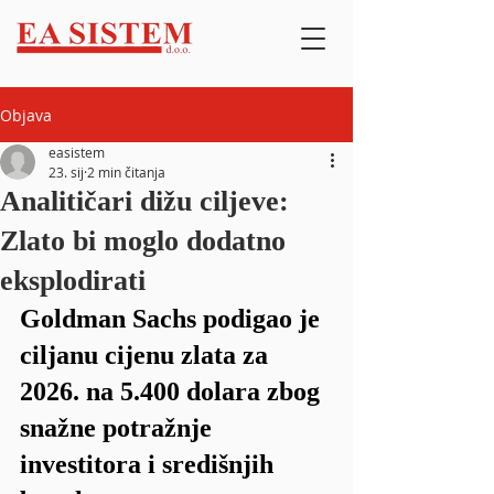
Objava
easistem
23. sij
2 min čitanja
Analitičari dižu ciljeve:
Zlato bi moglo dodatno
eksplodirati
Goldman Sachs podigao je 
ciljanu cijenu zlata za 
2026. na 5.400 dolara zbog 
snažne potražnje 
investitora i središnjih 