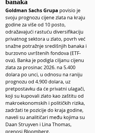
banaka
Goldman Sachs Grupa 
povisio je 
svoju prognozu cijene zlata na kraju 
godine za više od 10 posto, 
odražavajući rastuću diversifikaciju 
privatnog sektora u zlato, povrh već 
snažne potražnje središnjih banaka i 
burzovno uvrštenih fondova (ETF-
ova). Banka je podigla ciljanu cijenu 
zlata za prosinac 2026. na 5.400 
dolara po unci, u odnosu na raniju 
prognozu od 4.900 dolara, uz 
pretpostavku da će privatni ulagači, 
koji su kupovali zlato kao zaštitu od 
makroekonomskih i političkih rizika, 
zadržati te pozicije do kraja godine, 
naveli su analitičari među kojima su 
Daan Struyven i Lina Thomas, 
prenosi Bloomberg.