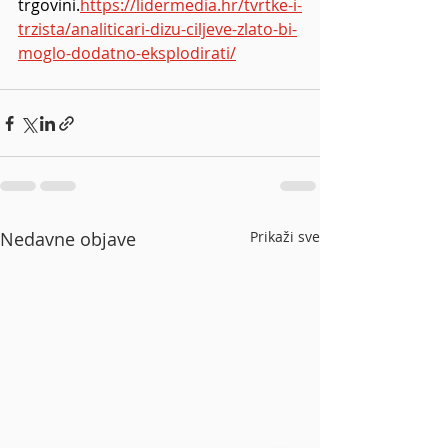
trgovini.
https://lidermedia.hr/tvrtke-i-
trzista/analiticari-dizu-ciljeve-zlato-bi-
moglo-dodatno-eksplodirati/
Nedavne objave
Prikaži sve