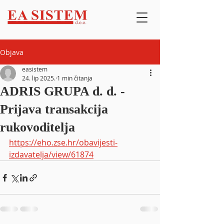
Objava
easistem
24. lip 2025.
1 min čitanja
ADRIS GRUPA d. d. -
Prijava transakcija
rukovoditelja
https://eho.zse.hr/obavijesti-
izdavatelja/view/61874