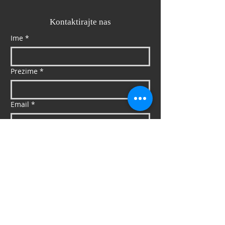
Kontaktirajte nas
Ime
*
Prezime
*
Email
*
Mob
*
Poruka