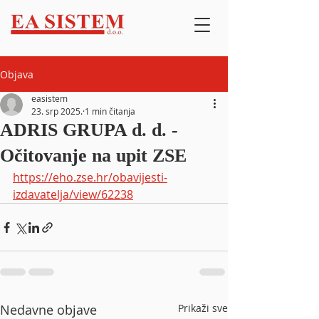
Objava
easistem
23. srp 2025.
1 min čitanja
ADRIS GRUPA d. d. -
Očitovanje na upit ZSE
https://eho.zse.hr/obavijesti-
izdavatelja/view/62238
Nedavne objave
Prikaži sve