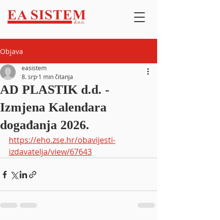
Objava
easistem
8. srp
1 min čitanja
AD PLASTIK d.d. -
Izmjena Kalendara
događanja 2026.
https://eho.zse.hr/obavijesti-
izdavatelja/view/67643