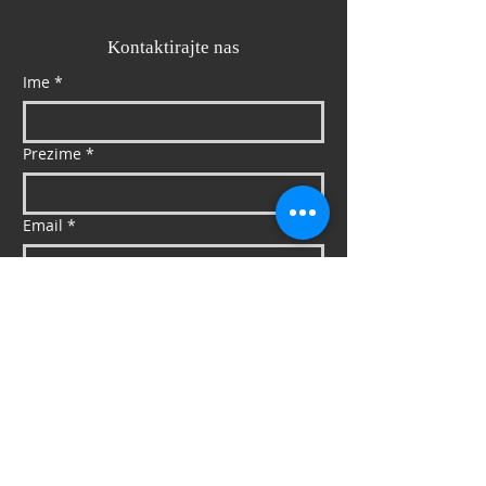
Kontaktirajte nas
Ime
*
Prezime
*
Email
*
Mob
*
Poruka