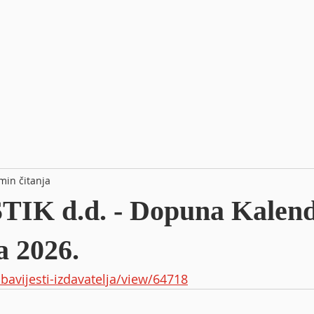
min čitanja
IK d.d. - Dopuna Kalen
a 2026.
obavijesti-izdavatelja/view/64718