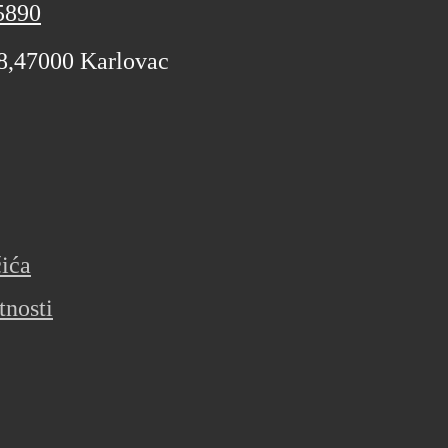
5890
 8,47000 Karlovac
čića
tnosti