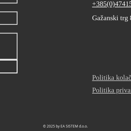
+385(0)4741
Gažanski trg
Politika kola
Politika priva
© 2025 by EA SISTEM d.o.o.