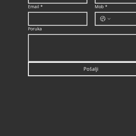
Email
*
Mob
*
Poruka
Pošalji