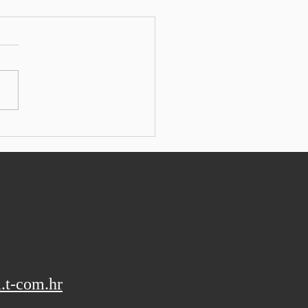
ens s rekordnom
talnom dobiti na valu
ata umjetne inteligencije
: SEEbiz ESSEN - Njemački
trijski konglomerat
ns izvijestio je o boljim
alnim rezultatima od
vanih i podigao svoje
vne izglede za fiskalnu
u, koji još uvijek nisu bi
.t-com.hr