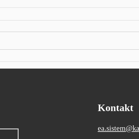
U prvom polugodištu hrvatski
Siem
izvoz porastao više od 10 posto
kvar
procv
Prema prvim podacima
Autor
Državnog zavoda za statistiku,
indus
izvoz je iznosio 13,7 milijardi
Sieme
eura, a uvoz 24 milijarde eura
kvart
Ukupan izvoz Republike
očeki
Hrvatske u prvih šest mjeseci
poslo
ove godine, prema prvim
godin
podacima
Kontakt
ea.sistem@ka