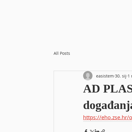
All Posts
easistem
30. sij
1 
AD PLAST
događanj
https://eho.zse.hr/