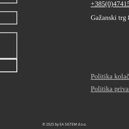
+385(0)4741
Gažanski trg
Politika kola
Politika priva
© 2025 by EA SISTEM d.o.o.