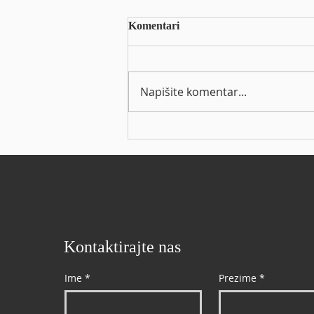
Arena Hospitality Group d.d. -
Komentari
Informacija o stjecanju
vlastitih dionica
https://eho.zse.hr/obavijesti-
izdavatelja/view/68300
Napišite komentar...
Kontaktirajte nas
Ime
*
Prezime
*