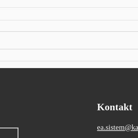
Wall Street: Optimizam
Azijs
splasnuo, Nvidia dobitnica
padaj
dana
u mi
Autor: SEEbiz NEW YORK - S&P
Autor
500 u srijedu se nije puno
japan
promijenio, povlačeći se s
0,51%
rekordnih visina postavljenih
poras
ranije tijekom dana, opterećen
na ot
padom nekih glavnih
male 
tehnoloških dionica. Dow Jones
0,15%
Indus
Kontakt
ea.sistem@ka