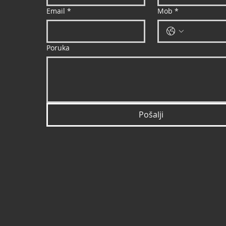
Email
*
Mob
*
Poruka
Pošalji