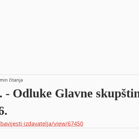
 min čitanja
 - Odluke Glavne skupšti
6.
obavijesti-izdavatelja/view/67450