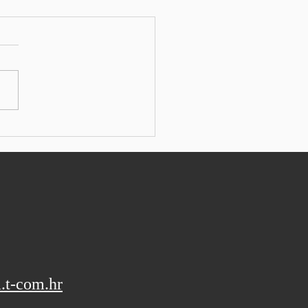
ka tržišta: Indeksi
u, tehnološki sektor opet
nusu
: SEEbiz TOKYO - U Aziji je
ski Nikkei 225 pao za
, dok je Topix lagano
tao. Kospi je pao za 1,84%
varanju, dok je Kosdaq
tržišne kapitalizacije dobio
. Australski r
.t-com.hr