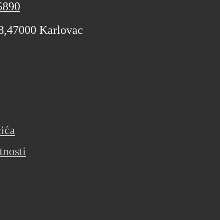
5890
 8,47000 Karlovac
čića
tnosti