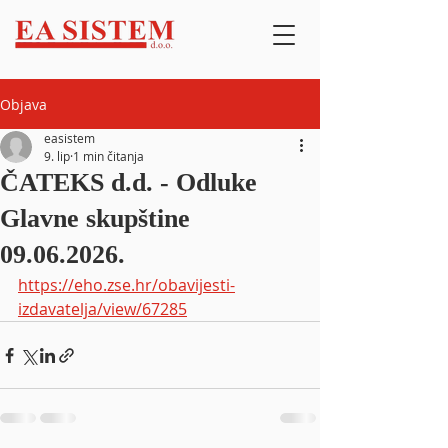
Objava
easistem
9. lip
1 min čitanja
ČATEKS d.d. - Odluke
Glavne skupštine
09.06.2026.
https://eho.zse.hr/obavijesti-
izdavatelja/view/67285