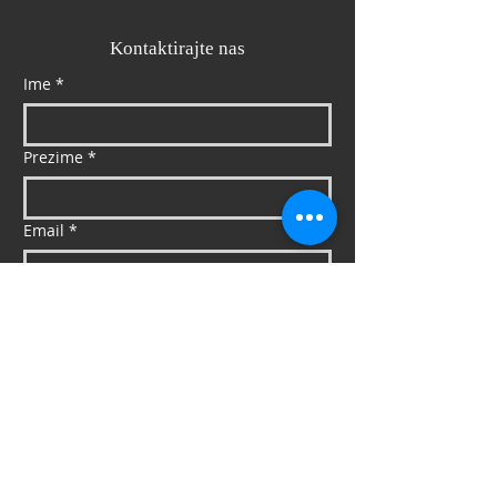
Kontaktirajte nas
Ime
*
Prezime
*
Email
*
Mob
*
Poruka